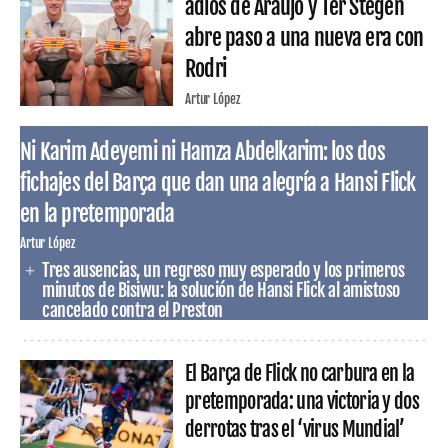
adiós de Araujo y Ter Stegen
abre paso a una nueva era con
Rodri
Artur López
Ni Karim Adeyemi ni Hamza Abdelkarim: los dos
fichajes del Barça que dan una alegría a Hansi Flick
en la pretemporada
Artur López
Tres ausencias, un regreso muy esperado y los primeros
minutos de Bisiwu: la solución de Hansi Flick al amistoso
cancelado contra el Preston
El Barça de Flick no carbura en la
pretemporada: una victoria y dos
derrotas tras el ‘virus Mundial’