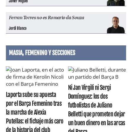
Javier Miguel
Ferran Torres no es Romario da Souza
Jordi Blanco
MASIA, FEMENINO Y SECCIONES
Ni Jan Virgili ni Sergi
Laporta sube su apuesta
Domínguez: los dos
por el Barça Femenino tras
futbolistas de Juliano
la marcha de Alexia
Belletti que prometen dejar
Putellas: el fichaje más caro
un buen dinero en las arcas
de la historia del club
del Barça