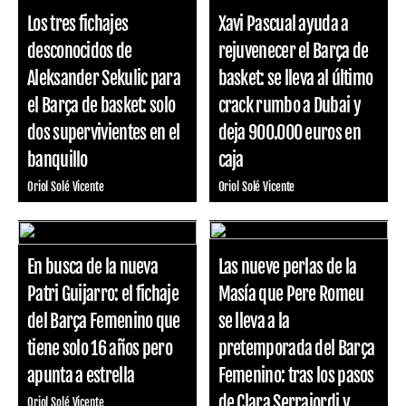
Los tres fichajes
Xavi Pascual ayuda a
desconocidos de
rejuvenecer el Barça de
Aleksander Sekulic para
basket: se lleva al último
el Barça de basket: solo
crack rumbo a Dubai y
dos supervivientes en el
deja 900.000 euros en
banquillo
caja
Oriol Solé Vicente
Oriol Solé Vicente
En busca de la nueva
Las nueve perlas de la
Patri Guijarro: el fichaje
Masía que Pere Romeu
del Barça Femenino que
se lleva a la
tiene solo 16 años pero
pretemporada del Barça
apunta a estrella
Femenino: tras los pasos
de Clara Serrajordi y
Oriol Solé Vicente