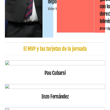
deportiva
con lo
Víctor Malo
derec
televi
Artur Ló
El MVP y las tarjetas de la jornada
Pau Cubarsí
Enzo Fernández