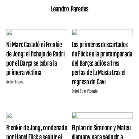
Leandro Paredes
Ni Marc Casadó ni Frenkie
Los primeros descartados
de Jong: el fichaje de Rodri
de Flick en la pretemporada
por el Barça se cobra la
del Barça: adiós a tres
primera víctima
perlas de la Masía tras el
regreso de Gavi
Artur López
Oriol Solé Vicente
Frenkie de Jong, condenado
El plan de Simeone y Mateu
por Hansi Flick a seguir el
Alemany para seducir a