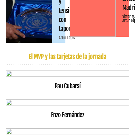
y
Madr
tensión
Víctor M
con
Artur Ló
Laporta
Artur López
El MVP y las tarjetas de la jornada
Pau Cubarsí
Enzo Fernández