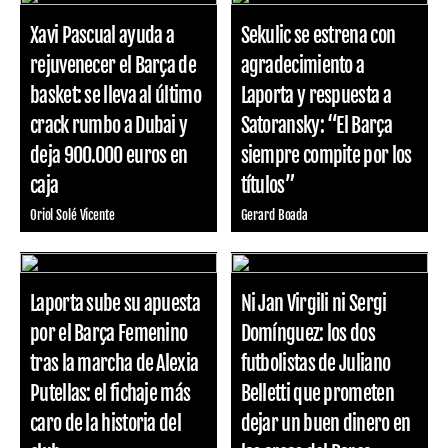
Xavi Pascual ayuda a
Sekulic se estrena con
rejuvenecer el Barça de
agradecimiento a
basket: se lleva al último
Laporta y respuesta a
crack rumbo a Dubai y
Satoransky: “El Barça
deja 900.000 euros en
siempre compite por los
caja
títulos”
Oriol Solé Vicente
Gerard Boada
Laporta sube su apuesta
Ni Jan Virgili ni Sergi
por el Barça Femenino
Domínguez: los dos
tras la marcha de Alexia
futbolistas de Juliano
Putellas: el fichaje más
Belletti que prometen
caro de la historia del
dejar un buen dinero en