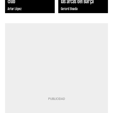
club
las arcas del Barça
Artur López
Gerard Boada