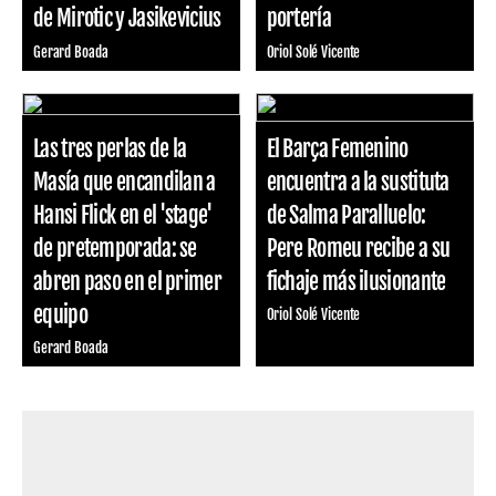
de Mirotic y Jasikevicius
portería
Gerard Boada
Oriol Solé Vicente
Las tres perlas de la
El Barça Femenino
Masía que encandilan a
encuentra a la sustituta
Hansi Flick en el 'stage'
de Salma Paralluelo:
de pretemporada: se
Pere Romeu recibe a su
abren paso en el primer
fichaje más ilusionante
equipo
Oriol Solé Vicente
Gerard Boada