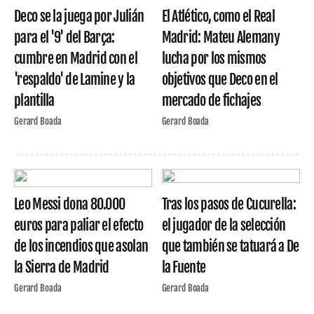
Deco se la juega por Julián
El Atlético, como el Real
para el '9' del Barça:
Madrid: Mateu Alemany
cumbre en Madrid con el
lucha por los mismos
'respaldo' de Lamine y la
objetivos que Deco en el
plantilla
mercado de fichajes
Gerard Boada
Gerard Boada
Leo Messi dona 80.000
Tras los pasos de Cucurella:
euros para paliar el efecto
el jugador de la selección
de los incendios que asolan
que también se tatuará a De
la Sierra de Madrid
la Fuente
Gerard Boada
Gerard Boada