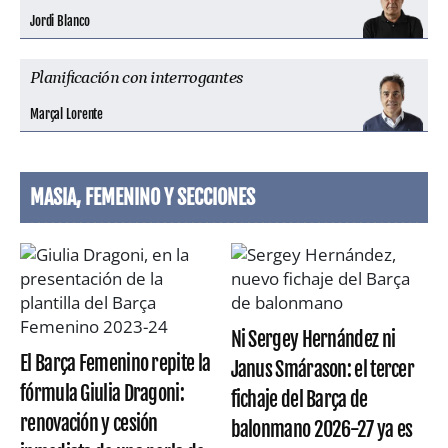
Jordi Blanco
Planificación con interrogantes
Marçal Lorente
MASIA, FEMENINO Y SECCIONES
Ni Sergey Hernández ni
El Barça Femenino repite la
Janus Smárason: el tercer
fórmula Giulia Dragoni:
fichaje del Barça de
renovación y cesión
balonmano 2026-27 ya es