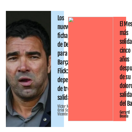
Los
El Mes
nuevos
más
fichajes
solida
de Deco
cinco
para el
años
Barça de
despu
Flick:
de su
dependen
dolor
de tres
salida
salidas
del B
Víctor Malo
Oriol Solé
Gerard
Vicente
Boada