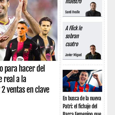
maestro
Santi Ovalle
A Flick le
sobran
cuatro
Javier Miguel
co para hacer del
 real a la
 2 ventas en clave
En busca de la nueva
Patri: el fichaje del
Barça Femenino que