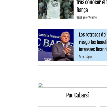
tras conocer el 
Barça
Oriol Solé Vicente
Los retrasos de
riesgo los benef
intereses financ
Artur López
Pau Cubarsí