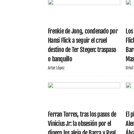
Frenkie de Jong, condenado por
Los
Hansi Flick a seguir el cruel
Fli
destino de Ter Stegen: traspaso
Barç
o banquillo
Mas
Artur López
Oriol
Ferran Torres, tras los pasos de
El 
Vinicius Jr: la obsesión por el
Ale
dinero los aleja de Barça y Real
Álv