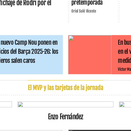
pretemporada
fichaje de Rodri por el
Oriol Solé Vicente
l nuevo Camp Nou ponen en
En bus
icios del Barça 2025-26: los
en el
ieros salen caros
medida
Víctor Ma
El MVP y las tarjetas de la jornada
Enzo Fernández