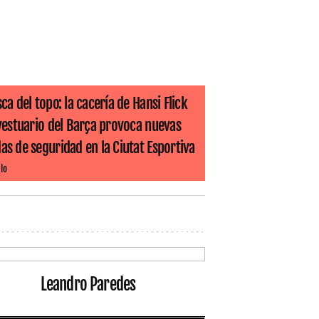
ca del topo: la cacería de Hansi Flick
 vestuario del Barça provoca nuevas
s de seguridad en la Ciutat Esportiva
lo
Leandro Paredes