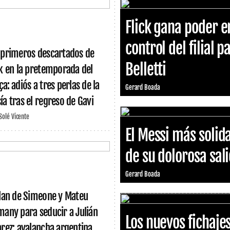
Flick gana poder e
control del filial p
 primeros descartados de
Belletti
ck en la pretemporada del
a: adiós a tres perlas de la
Gerard Boada
ía tras el regreso de Gavi
 Solé Vicente
El Messi más solid
de su dolorosa sal
Gerard Boada
plan de Simeone y Mateu
many para seducir a Julián
Los nuevos fichaje
arez: avalancha argentina