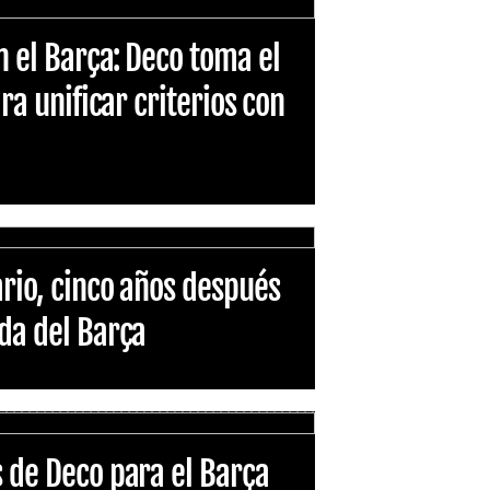
n el Barça: Deco toma el
ara unificar criterios con
ario, cinco años después
ida del Barça
s de Deco para el Barça