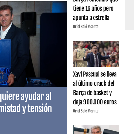
tiene 16 años pero
apunta a estrella
Oriol Solé Vicente
Xavi Pascual se lleva
al último crack del
Barça de basket y
quiere ayudar al
deja 900.000 euros
mistad y tensión
Oriol Solé Vicente