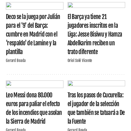
Deco se la juega por Julián
El Barça ya tiene 21
para el '9' del Barça:
jugadores inscritos en la
cumbre en Madrid con el
Liga: Jesse Bisiwu y Hamza
'respaldo' de Lamine y la
Abdelkarim reciben un
plantilla
trato diferente
Gerard Boada
Oriol Solé Vicente
Leo Messi dona 80.000
Tras los pasos de Cucurella:
euros para paliar el efecto
el jugador de la selección
de los incendios que asolan
que también se tatuará a De
la Sierra de Madrid
la Fuente
Gerard Boada
Gerard Boada