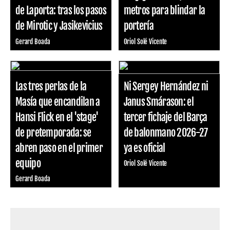
de Laporta: tras los pasos
metros para blindar la
de Mirotic y Jasikevicius
portería
Gerard Boada
Oriol Solé Vicente
Las tres perlas de la
Ni Sergey Hernández ni
Masía que encandilan a
Janus Smárason: el
Hansi Flick en el 'stage'
tercer fichaje del Barça
de pretemporada: se
de balonmano 2026-27
abren paso en el primer
ya es oficial
equipo
Oriol Solé Vicente
Gerard Boada