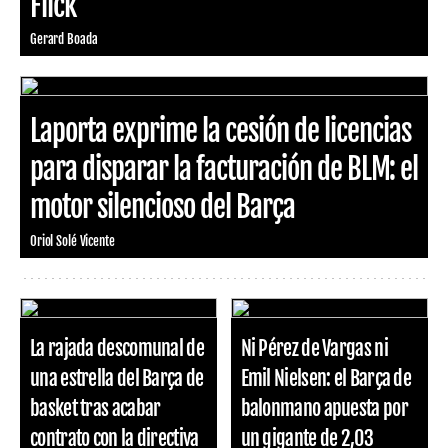
Flick
Gerard Boada
Laporta exprime la cesión de licencias
para disparar la facturación de BLM: el
motor silencioso del Barça
Oriol Solé Vicente
La rajada descomunal de
Ni Pérez de Vargas ni
una estrella del Barça de
Emil Nielsen: el Barça de
basket tras acabar
balonmano apuesta por
contrato con la directiva
un gigante de 2,03