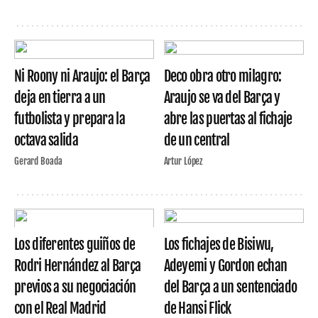
Ni Roony ni Araujo: el Barça
Deco obra otro milagro:
deja en tierra a un
Araujo se va del Barça y
futbolista y prepara la
abre las puertas al fichaje
octava salida
de un central
Gerard Boada
Artur López
Los diferentes guiños de
Los fichajes de Bisiwu,
Rodri Hernández al Barça
Adeyemi y Gordon echan
previos a su negociación
del Barça a un sentenciado
con el Real Madrid
de Hansi Flick