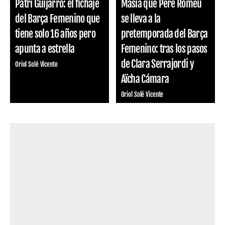
Patri Guijarro: el fichaje
Masía que Pere Romeu
del Barça Femenino que
se lleva a la
tiene solo 16 años pero
pretemporada del Barça
apunta a estrella
Femenino: tras los pasos
de Clara Serrajordi y
Oriol Solé Vicente
Aïcha Cámara
Oriol Solé Vicente