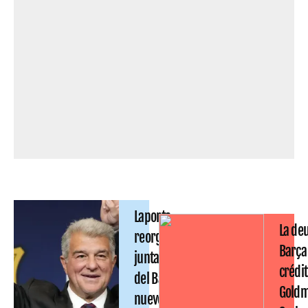
Laporta
La de
reorganiza la
Barça 
junta directiva
crédi
del Barça: tres
Gold
nuevos