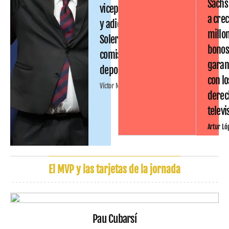
Sachs
vicepresidentes
a crec
y adiós a Joan
millo
Soler en la
bono
comisión
garan
deportiva
con lo
Víctor Malo
derec
televi
Artur Ló
El MVP y las tarjetas de la jornada
Pau Cubarsí