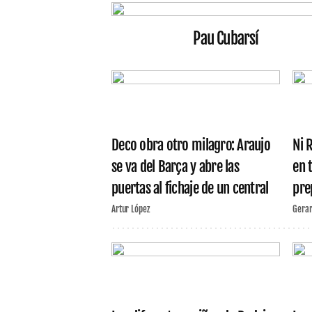
Pau Cubarsí
Deco obra otro milagro: Araujo
Ni 
se va del Barça y abre las
en t
puertas al fichaje de un central
pre
Artur López
Gera