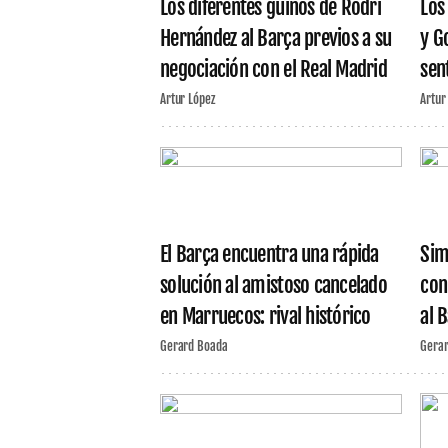
Los diferentes guiños de Rodri
Los
Hernández al Barça previos a su
y G
negociación con el Real Madrid
sen
Artur López
Artur
El Barça encuentra una rápida
Sim
solución al amistoso cancelado
con
en Marruecos: rival histórico
al 
Gerard Boada
Gera