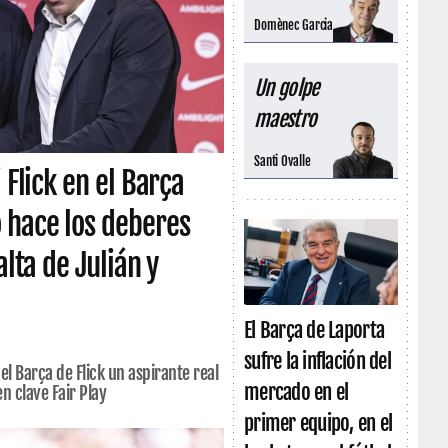
Domènec Garcia
Un golpe
maestro
Santi Ovalle
 Flick en el Barça
 hace los deberes
alta de Julián y
El Barça de Laporta
sufre la inflación del
el Barça de Flick un aspirante real
mercado en el
n clave Fair Play
primer equipo, en el