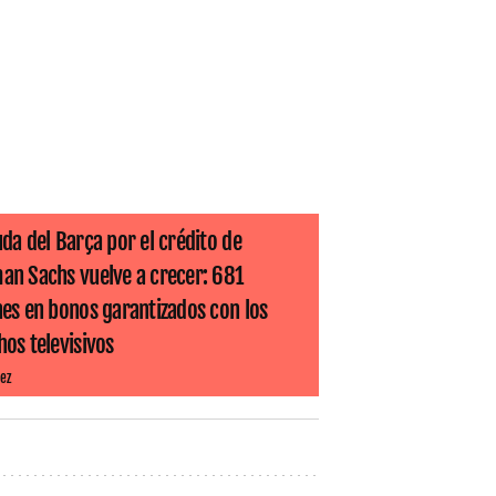
da del Barça por el crédito de
an Sachs vuelve a crecer: 681
nes en bonos garantizados con los
os televisivos
ez