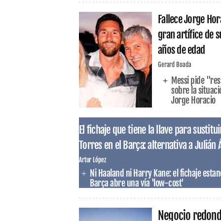
Fallece Jorge Hor
gran artífice de s
años de edad
Gerard Boada
Messi pide "re
sobre la situac
Jorge Horacio
El fichaje que tiene la llave para susti
Torres en el Barça: alternativa a Julián 
Artur López
Ni Haaland ni Harry Kane: el fichaje estan
Barça abre una vía 'low-cost'
Negocio redondo