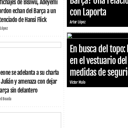
Barça? Una relació
 fichajes de Bisiwu, Adeyemi
con Laporta
ordon echan del Barça a un
tenciado de Hansi Flick
Artur López
 López
En busca del topo: 
en el vestuario de
medidas de segurid
eone se adelanta a su charla
 Julián y amenaza con dejar
Víctor Malo
Barça sin delantero
rd Boada