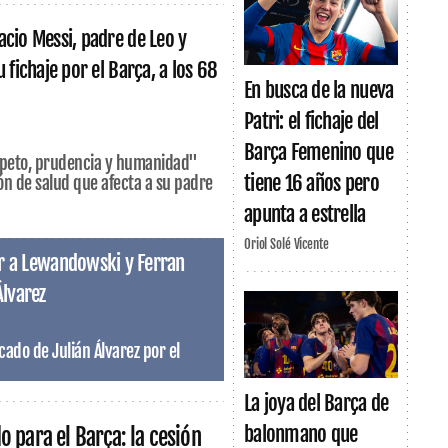
acio Messi, padre de Leo y
u fichaje por el Barça, a los 68
En busca de la nueva
Patri: el fichaje del
Barça Femenino que
speto, prudencia y humanidad"
tiene 16 años pero
ión de salud que afecta a su padre
apunta a estrella
Oriol Solé Vicente
tuir a Lewandowski y Ferran
Álvarez
cado de Julián Álvarez por el
La joya del Barça de
balonmano que
 para el Barça: la cesión