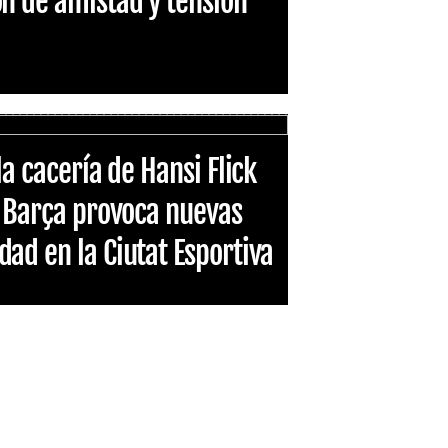
n de amistad y tensión
la cacería de Hansi Flick
l Barça provoca nuevas
ad en la Ciutat Esportiva