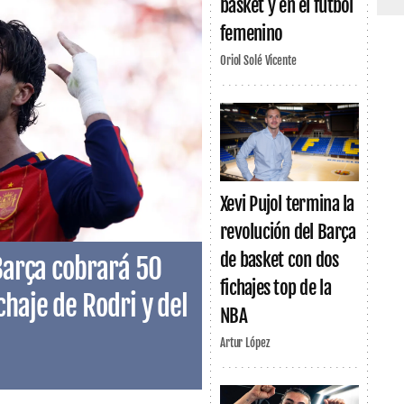
basket y en el fútbol
femenino
Oriol Solé Vicente
Xevi Pujol termina la
revolución del Barça
de basket con dos
 Barça cobrará 50
fichajes top de la
chaje de Rodri y del
NBA
Artur López