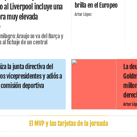
brilla en el Europeo
o al Liverpool incluye una
Artur López
ra muy elevada
a
milagro: Araujo se va del Barça y
 al fichaje de un central
za la junta directiva del
La deu
os vicepresidentes y adiós a
Goldm
a comisión deportiva
millo
derech
Artur Lóp
El MVP y las tarjetas de la jornada