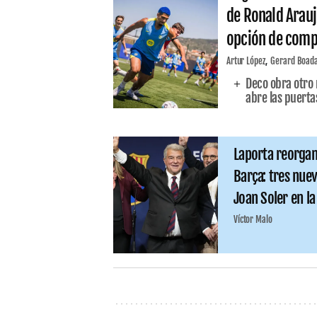
de Ronald Arauj
opción de comp
Artur López
Gerard Boad
Deco obra otro 
abre las puertas
Laporta reorgani
Barça: tres nuev
Joan Soler en l
Víctor Malo