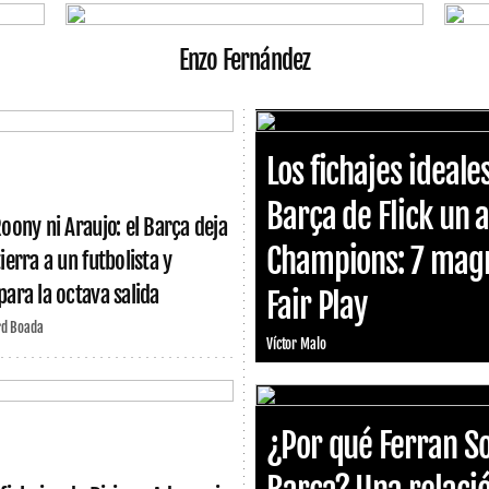
Enzo Fernández
Los fichajes ideal
Barça de Flick un a
Roony ni Araujo: el Barça deja
Champions: 7 magní
ierra a un futbolista y
para la octava salida
Fair Play
rd Boada
Víctor Malo
¿Por qué Ferran So