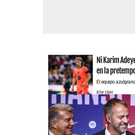
Ni Karim Adeye
en la pretemp
El equipo azulgrana
Artur López