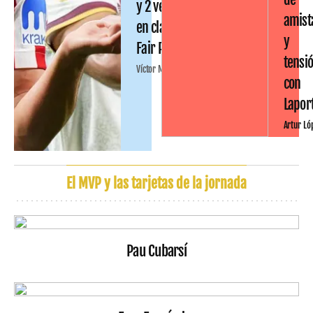
y 2 ventas
amist
en clave
y
Fair Play
tensi
Víctor Malo
con
Lapor
Artur Ló
El MVP y las tarjetas de la jornada
Pau Cubarsí