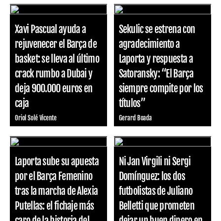
Xavi Pascual ayuda a
Sekulic se estrena con
rejuvenecer el Barça de
agradecimiento a
basket: se lleva al último
Laporta y respuesta a
crack rumbo a Dubai y
Satoransky: “El Barça
deja 900.000 euros en
siempre compite por los
caja
títulos”
Oriol Solé Vicente
Gerard Boada
Laporta sube su apuesta
Ni Jan Virgili ni Sergi
por el Barça Femenino
Domínguez: los dos
tras la marcha de Alexia
futbolistas de Juliano
Putellas: el fichaje más
Belletti que prometen
caro de la historia del
dejar un buen dinero en