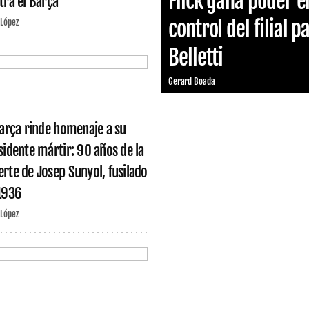
Flick gana poder e
tra el Barça
control del filial p
 López
Belletti
Gerard Boada
Barça rinde homenaje a su
sidente mártir: 90 años de la
rte de Josep Sunyol, fusilado
1936
 López