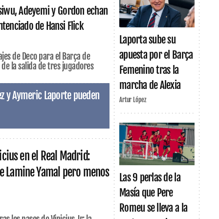
Bisiwu, Adeyemi y Gordon echan
ntenciado de Hansi Flick
Laporta sube su
apuesta por el Barça
ajes de Deco para el Barça de
 de la salida de tres jugadores
Femenino tras la
marcha de Alexia
ez y Aymeric Laporte pueden
Artur López
nicius en el Real Madrid:
e Lamine Yamal pero menos
Las 9 perlas de la
Masía que Pere
Romeu se lleva a la