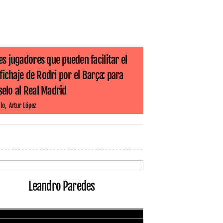
es jugadores que pueden facilitar el
l fichaje de Rodri por el Barça: para
elo al Real Madrid
lo
Artur López
Leandro Paredes