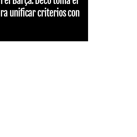
n el Barça: Deco toma el
ara unificar criterios con