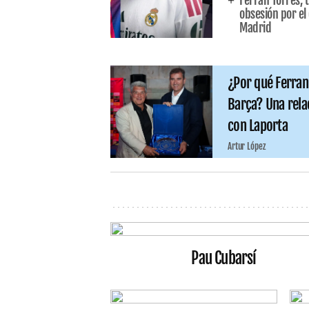
Ferran Torres, t
obsesión por el 
Madrid
¿Por qué Ferran
Barça? Una rela
con Laporta
Artur López
Pau Cubarsí