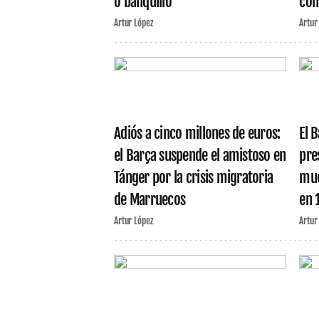
o banquillo
con
Artur López
Artur
Adiós a cinco millones de euros:
El 
el Barça suspende el amistoso en
pre
Tánger por la crisis migratoria
mue
de Marruecos
en 
Artur López
Artur