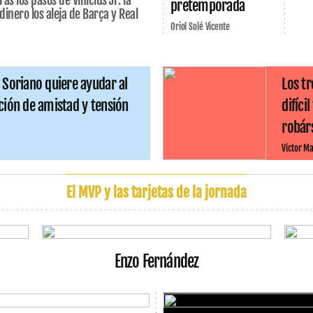
ras los pasos de Vinicius Jr: la
pretemporada
dinero los aleja de Barça y Real
Oriol Solé Vicente
 Soriano quiere ayudar al
Los tr
ción de amistad y tensión
difíci
robárs
Víctor Ma
El MVP y las tarjetas de la jornada
Enzo Fernández