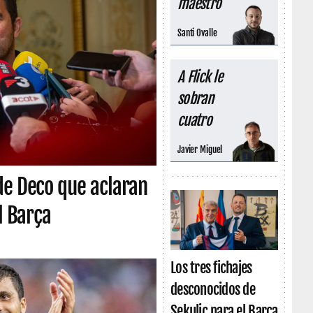
maestro
Santi Ovalle
A Flick le
sobran
cuatro
Javier Miguel
de Deco que aclaran
l Barça
Los tres fichajes
desconocidos de
Sekulic para el Barça