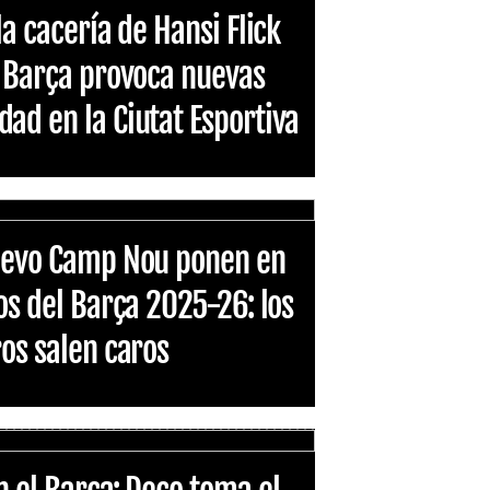
la cacería de Hansi Flick
l Barça provoca nuevas
ad en la Ciutat Esportiva
nuevo Camp Nou ponen en
os del Barça 2025-26: los
ros salen caros