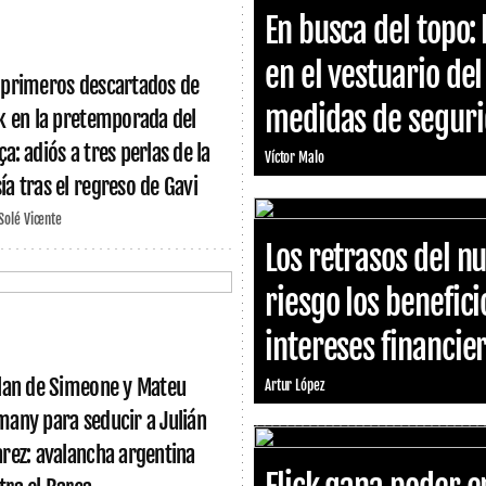
En busca del topo: 
en el vestuario de
 primeros descartados de
medidas de segurid
ck en la pretemporada del
a: adiós a tres perlas de la
Víctor Malo
ía tras el regreso de Gavi
 Solé Vicente
Los retrasos del 
riesgo los benefici
intereses financie
plan de Simeone y Mateu
Artur López
many para seducir a Julián
arez: avalancha argentina