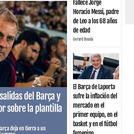
Fallece Jorge
Horacio Messi, padre
de Leo a los 68 años
de edad
Gerard Boada
El Barça de Laporta
salidas del Barça y
sufre la inflación del
mercado en el
 sobre la plantilla
primer equipo, en el
basket y en el fútbol
Barça deja en tierra a un
femenino