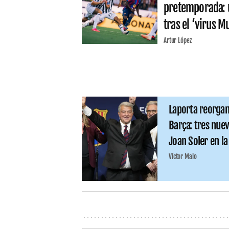
pretemporada: u
tras el ‘virus M
Artur López
Laporta reorgani
Barça: tres nuev
Joan Soler en l
Víctor Malo