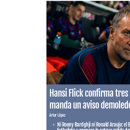
Hansi Flick confirma tres 
manda un aviso demoledor
Artur López
Ni Roony Bardghji ni Ronald Araujo: el 