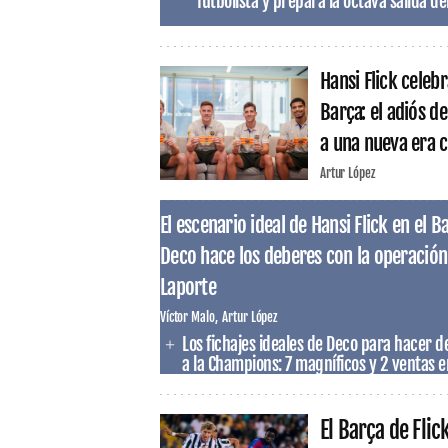
futbolista y prepara la octava salida de
Hansi Flick celeb
Barça: el adiós d
a una nueva era 
Artur López
El escenario ideal de Hansi Flick en el 
Deco hace los deberes con la operación s
Laporte
Víctor Malo
Artur López
Los fichajes ideales de Deco para hacer de
a la Champions: 7 magníficos y 2 ventas en
El Barça de Flic