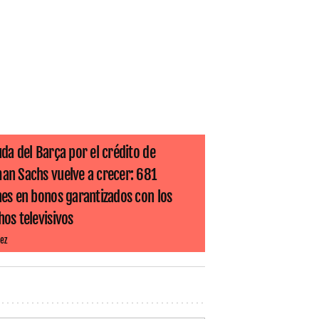
da del Barça por el crédito de
an Sachs vuelve a crecer: 681
nes en bonos garantizados con los
os televisivos
ez