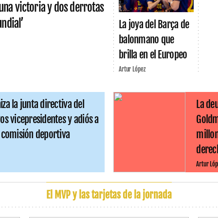
na victoria y dos derrotas
undial’
La joya del Barça de
balonmano que
brilla en el Europeo
Artur López
za la junta directiva del
La deu
os vicepresidentes y adiós a
Goldm
a comisión deportiva
millo
derech
Artur Lóp
El MVP y las tarjetas de la jornada