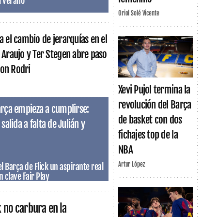
l verano
Oriol Solé Vicente
ra el cambio de jerarquías en el
e Araujo y Ter Stegen abre paso
con Rodri
Xevi Pujol termina la
revolución del Barça
Barça empieza a cumplirse:
de basket con dos
alida a falta de Julián y
fichajes top de la
NBA
Artur López
l Barça de Flick un aspirante real
 clave Fair Play
k no carbura en la