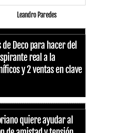
Leandro Paredes
es de Deco para hacer del
spirante real a la
ficos y 2 ventas en clave
riano quiere ayudar al
n de amistad y tensión