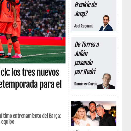
Frenkie de
Jong?
Joel Reguant
De Torres a
Julián
pasando
ck: los tres nuevos
por Rodri
pretemporada para el
Domènec Garcia
l último entrenamiento del Barça:
l equipo