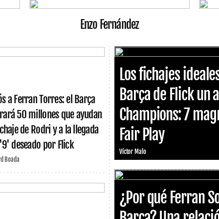
Enzo Fernández
Los fichajes ideal
Barça de Flick un a
ós a Ferran Torres: el Barça
Champions: 7 magní
rará 50 millones que ayudan
ichaje de Rodri y a la llegada
Fair Play
 '9' deseado por Flick
Víctor Malo
rd Boada
¿Por qué Ferran So
Barça? Una relació