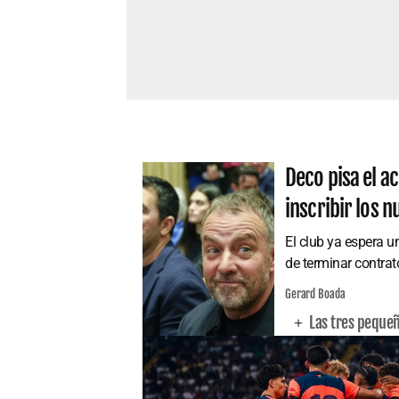
Deco pisa el a
inscribir los n
El club ya espera u
de terminar contrat
Gerard Boada
Las tres pequeñ