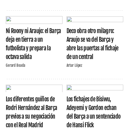
Ni Roony ni Araujo: el Barça
Deco obra otro milagro:
deja en tierra a un
Araujo se va del Barça y
futbolista y prepara la
abre las puertas al fichaje
octava salida
de un central
Gerard Boada
Artur López
Los diferentes guiños de
Los fichajes de Bisiwu,
Rodri Hernández al Barça
Adeyemi y Gordon echan
previos a su negociación
del Barça a un sentenciado
con el Real Madrid
de Hansi Flick