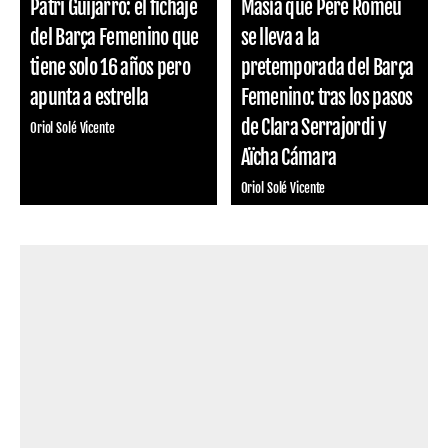
Patri Guijarro: el fichaje
Masía que Pere Romeu
del Barça Femenino que
se lleva a la
tiene solo 16 años pero
pretemporada del Barça
apunta a estrella
Femenino: tras los pasos
de Clara Serrajordi y
Oriol Solé Vicente
Aïcha Cámara
Oriol Solé Vicente