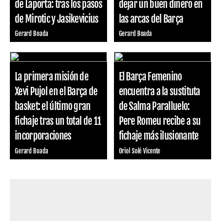
de Laporta: tras los pasos
dejar un buen dinero en
de Mirotic y Jasikevicius
las arcas del Barça
Gerard Boada
Gerard Boada
La primera misión de
El Barça Femenino
Xevi Pujol en el Barça de
encuentra a la sustituta
basket: el último gran
de Salma Paralluelo:
fichaje tras un total de 11
Pere Romeu recibe a su
incorporaciones
fichaje más ilusionante
Gerard Boada
Oriol Solé Vicente