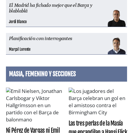
El Madrid ha fichado mejor que el Barça y
blablablá
Jordi Blanco
Planificación con interrogantes
Marçal Lorente
MASIA, FEMENINO Y SECCIONES
Las tres perlas de la Masía
Ni Pérez de Vargas ni Emil
que encandilan a Hansi Flick