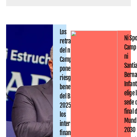
Los
Ni Spo
retrasos
Camp
del nuevo
ni
Camp Nou
Santi
ponen en
Berna
riesgo los
Infan
beneficios
elige 
del Barça
sede d
2025-26:
final 
los
Mundi
intereses
2030
financieros