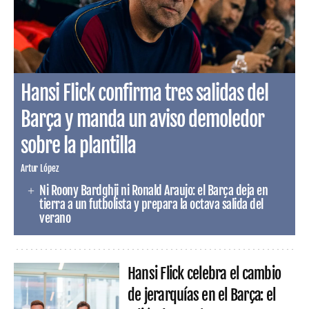
Hansi Flick confirma tres salidas del
Barça y manda un aviso demoledor
sobre la plantilla
Artur López
Ni Roony Bardghji ni Ronald Araujo: el Barça deja en
tierra a un futbolista y prepara la octava salida del
verano
Hansi Flick celebra el cambio
de jerarquías en el Barça: el