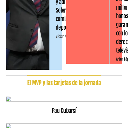
y adiós a Joan
millo
Soler en la
bono
comisión
garan
deportiva
con lo
Víctor Malo
derec
televi
Artur Ló
El MVP y las tarjetas de la jornada
Pau Cubarsí