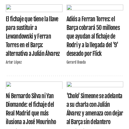
El fichaje que tiene la llave
Adiós a Ferran Torres: el
para sustituir a
Barça cobrará 50 millones
Lewandowski y Ferran
que ayudan al fichaje de
Torres en el Barça:
Rodri y a la llegada del '9'
alternativa a Julián Álvarez
deseado por Flick
Artur López
Gerard Boada
Ni Bernardo Silva ni Yan
'Cholo' Simeone se adelanta
Diomande: el fichaje del
a su charla con Julián
Real Madrid que más
Álvarez y amenaza con dejar
ilusiona a José Mourinho
al Barça sin delantero