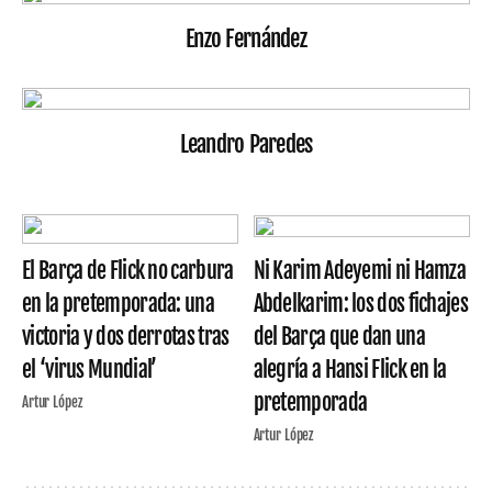
Enzo Fernández
Leandro Paredes
El Barça de Flick no carbura
Ni Karim Adeyemi ni Hamza
en la pretemporada: una
Abdelkarim: los dos fichajes
victoria y dos derrotas tras
del Barça que dan una
el ‘virus Mundial’
alegría a Hansi Flick en la
pretemporada
Artur López
Artur López