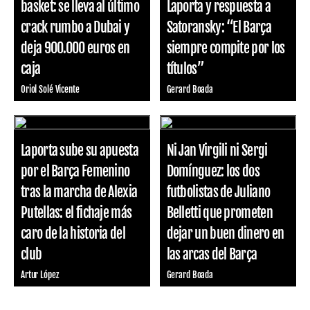
basket: se lleva al último
Laporta y respuesta a
crack rumbo a Dubai y
Satoransky: “El Barça
deja 900.000 euros en
siempre compite por los
caja
títulos”
Oriol Solé Vicente
Gerard Boada
Laporta sube su apuesta
Ni Jan Virgili ni Sergi
por el Barça Femenino
Domínguez: los dos
tras la marcha de Alexia
futbolistas de Juliano
Putellas: el fichaje más
Belletti que prometen
caro de la historia del
dejar un buen dinero en
club
las arcas del Barça
Artur López
Gerard Boada