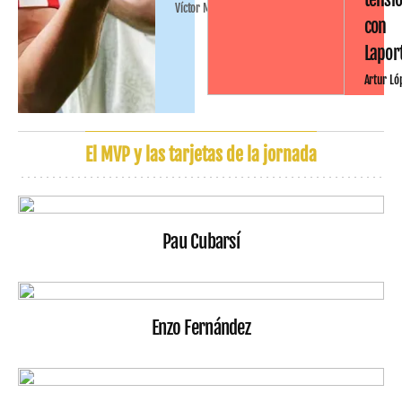
Víctor Malo
con
Lapor
Artur Ló
El MVP y las tarjetas de la jornada
Pau Cubarsí
Enzo Fernández