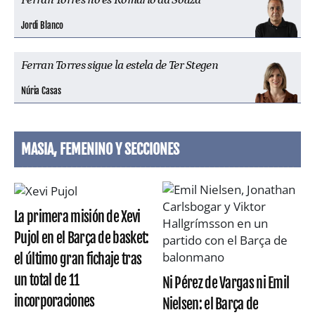
Ferran Torres no es Romario da Souza
Jordi Blanco
Ferran Torres sigue la estela de Ter Stegen
Núria Casas
MASIA, FEMENINO Y SECCIONES
La primera misión de Xevi
Pujol en el Barça de basket:
el último gran fichaje tras
un total de 11
Ni Pérez de Vargas ni Emil
incorporaciones
Nielsen: el Barça de