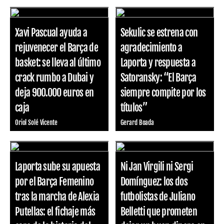
Xavi Pascual ayuda a
Sekulic se estrena con
rejuvenecer el Barça de
agradecimiento a
basket: se lleva al último
Laporta y respuesta a
crack rumbo a Dubai y
Satoransky: “El Barça
deja 900.000 euros en
siempre compite por los
caja
títulos”
Oriol Solé Vicente
Gerard Boada
Laporta sube su apuesta
Ni Jan Virgili ni Sergi
por el Barça Femenino
Domínguez: los dos
tras la marcha de Alexia
futbolistas de Juliano
Putellas: el fichaje más
Belletti que prometen