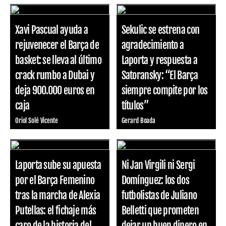
Xavi Pascual ayuda a
Sekulic se estrena con
rejuvenecer el Barça de
agradecimiento a
basket: se lleva al último
Laporta y respuesta a
crack rumbo a Dubai y
Satoransky: “El Barça
deja 900.000 euros en
siempre compite por los
caja
títulos”
Oriol Solé Vicente
Gerard Boada
Laporta sube su apuesta
Ni Jan Virgili ni Sergi
por el Barça Femenino
Domínguez: los dos
tras la marcha de Alexia
futbolistas de Juliano
Putellas: el fichaje más
Belletti que prometen
caro de la historia del
dejar un buen dinero en