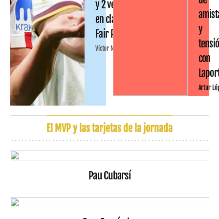
y 2 ventas
amist
en clave
y
Fair Play
tensi
Víctor Malo
con
Lapor
Artur Ló
El MVP y las tarjetas de la jornada
Pau Cubarsí