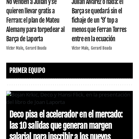
No venden a Julián y se
Julián Álvarez o nada: el
quieren llevar gratis a
Barça se quedará sin el
Ferran: el plan de Mateu
fichaje de un ‘9’ top a
Alemany para torpedear al
menos que Ferran Torres
Barça de Laporta
entre en la ecuación
Víctor Malo
Gerard Boada
Víctor Malo
Gerard Boada
PRIMER EQUIPO
Deco pisa el acelerador en el mercado:
las 10 salidas que generan margen
salarial para inscribir a los nuevos