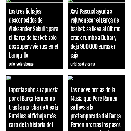
Los tres fichajes
Xavi Pascual ayuda a
desconocidos de
rejuvenecer el Barça de
Aleksander Sekulic para
basket: se lleva al último
el Barça de basket: solo
crack rumbo a Dubai y
dos supervivientes en el
deja 900.000 euros en
banquillo
caja
Oriol Solé Vicente
Oriol Solé Vicente
Laporta sube su apuesta
Las nueve perlas de la
por el Barça Femenino
Masía que Pere Romeu
tras la marcha de Alexia
se lleva a la
Putellas: el fichaje más
pretemporada del Barça
caro de la historia del
Femenino: tras los pasos