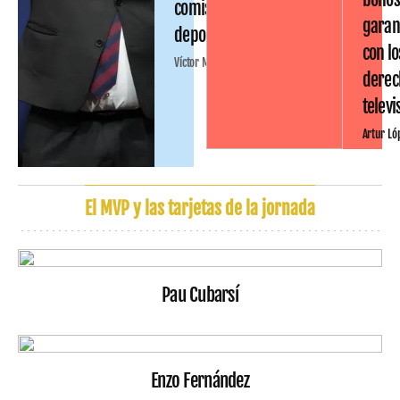
comisión
garan
deportiva
con lo
Víctor Malo
derec
televi
Artur Ló
El MVP y las tarjetas de la jornada
Pau Cubarsí
Enzo Fernández