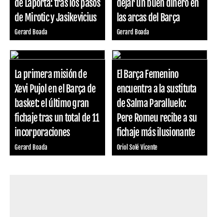
de Laporta: tras los pasos
dejar un buen dinero en
de Mirotic y Jasikevicius
las arcas del Barça
Gerard Boada
Gerard Boada
La primera misión de
El Barça Femenino
Xevi Pujol en el Barça de
encuentra a la sustituta
basket: el último gran
de Salma Paralluelo:
fichaje tras un total de 11
Pere Romeu recibe a su
incorporaciones
fichaje más ilusionante
Gerard Boada
Oriol Solé Vicente