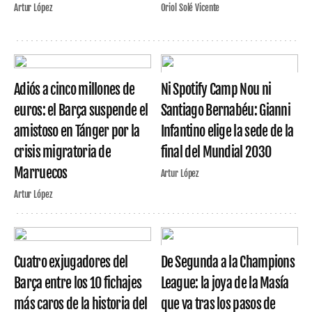
Artur López
Oriol Solé Vicente
Adiós a cinco millones de
Ni Spotify Camp Nou ni
euros: el Barça suspende el
Santiago Bernabéu: Gianni
amistoso en Tánger por la
Infantino elige la sede de la
crisis migratoria de
final del Mundial 2030
Marruecos
Artur López
Artur López
Cuatro exjugadores del
De Segunda a la Champions
Barça entre los 10 fichajes
League: la joya de la Masía
más caros de la historia del
que va tras los pasos de