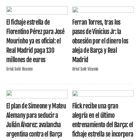
El fichaje estrella de
Ferran Torres, tras los
Florentino Pérez para José
pasos de Vinicius Jr: la
Mourinho ya es oficial: el
obsesión por el dinero los
Real Madrid paga 130
aleja de Barça y Real
millones de euros
Madrid
Oriol Solé Vicente
Oriol Solé Vicente
El plan de Simeone y Mateu
Flick recibe una gran
Alemany para seducir a
alegría en el último
Julián Álvarez: avalancha
entrenamiento del Barça: el
argentina contra el Barça
fichaje estrella se incorpora