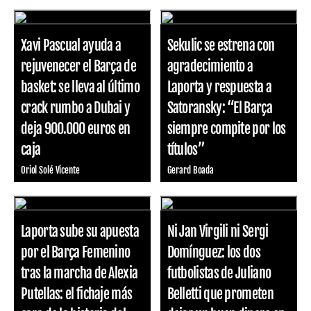
Xavi Pascual ayuda a
Sekulic se estrena con
rejuvenecer el Barça de
agradecimiento a
basket: se lleva al último
Laporta y respuesta a
crack rumbo a Dubai y
Satoransky: “El Barça
deja 900.000 euros en
siempre compite por los
caja
títulos”
Oriol Solé Vicente
Gerard Boada
Laporta sube su apuesta
Ni Jan Virgili ni Sergi
por el Barça Femenino
Domínguez: los dos
tras la marcha de Alexia
futbolistas de Juliano
Putellas: el fichaje más
Belletti que prometen