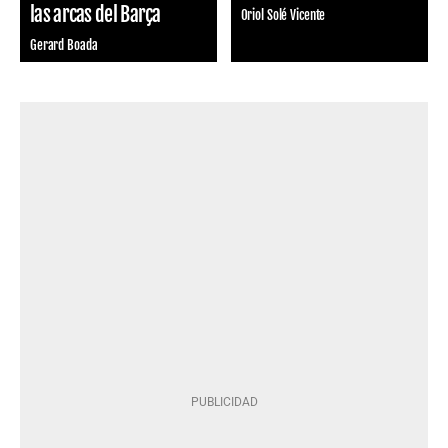
las arcas del Barça
Oriol Solé Vicente
Gerard Boada