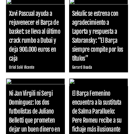
Xavi Pascual ayuda a
Sekulic se estrena con
rejuvenecer el Barça de
agradecimiento a
basket: se lleva al último
Laporta y respuesta a
crack rumbo a Dubai y
Satoransky: “El Barça
deja 900.000 euros en
siempre compite por los
caja
títulos”
Oriol Solé Vicente
Gerard Boada
Ni Jan Virgili ni Sergi
El Barça Femenino
Domínguez: los dos
encuentra a la sustituta
futbolistas de Juliano
de Salma Paralluelo:
Belletti que prometen
Pere Romeu recibe a su
dejar un buen dinero en
fichaje más ilusionante