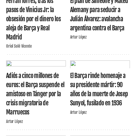
Ferran Torres, tras los
El plan de Simeone y Mateu
pasos de Vinicius Jr: la
Alemany para seducir a
obsesión por el dinero los
Julián Álvarez: avalancha
aleja de Barça y Real
argentina contra el Barça
Madrid
Artur López
Oriol Solé Vicente
Adiós a cinco millones de
El Barça rinde homenaje a
euros: el Barça suspende el
su presidente mártir: 90
amistoso en Tánger por la
años de la muerte de Josep
crisis migratoria de
Sunyol, fusilado en 1936
Marruecos
Artur López
Artur López