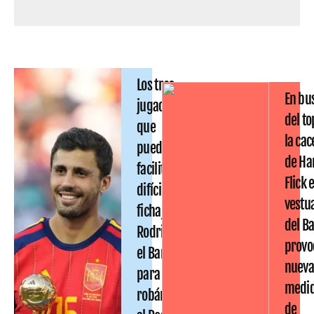
Los tres
En bu
jugadores
del to
que
la cac
pueden
de Ha
facilitar el
Flick 
difícil
vestu
fichaje de
del B
Rodri por
provo
el Barça:
nueva
para
medi
robárselo
de