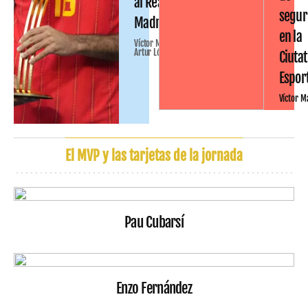
al Real
segur
Madrid
en la
Víctor Malo
Artur López
Ciutat
Espor
Víctor M
El MVP y las tarjetas de la jornada
Pau Cubarsí
Enzo Fernández