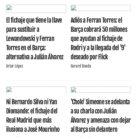
El fichaje que tiene la llave
Adiós a Ferran Torres: el
para sustituir a
Barça cobrará 50 millones
Lewandowski y Ferran
que ayudan al fichaje de
Torres en el Barça:
Rodri y a la llegada del '9'
alternativa a Julián Álvarez
deseado por Flick
Artur López
Gerard Boada
Ni Bernardo Silva ni Yan
'Cholo' Simeone se adelanta
Diomande: el fichaje del
a su charla con Julián
Real Madrid que más
Álvarez y amenaza con dejar
ilusiona a José Mourinho
al Barça sin delantero