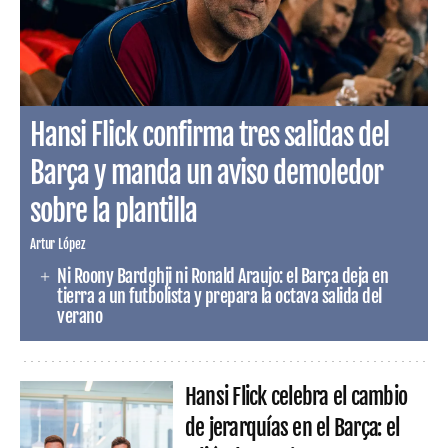
Hansi Flick confirma tres salidas del
Barça y manda un aviso demoledor
sobre la plantilla
Artur López
Ni Roony Bardghji ni Ronald Araujo: el Barça deja en
tierra a un futbolista y prepara la octava salida del
verano
Hansi Flick celebra el cambio
de jerarquías en el Barça: el