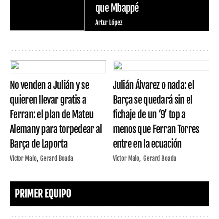
que Mbappé
Artur López
No venden a Julián y se
Julián Álvarez o nada: el
quieren llevar gratis a
Barça se quedará sin el
Ferran: el plan de Mateu
fichaje de un ‘9’ top a
Alemany para torpedear al
menos que Ferran Torres
Barça de Laporta
entre en la ecuación
Víctor Malo
Gerard Boada
Víctor Malo
Gerard Boada
PRIMER EQUIPO