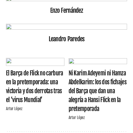
Enzo Fernández
Leandro Paredes
El Barça de Flick no carbura
Ni Karim Adeyemi ni Hamza
en la pretemporada: una
Abdelkarim: los dos fichajes
victoria y dos derrotas tras
del Barça que dan una
el ‘virus Mundial’
alegría a Hansi Flick en la
pretemporada
Artur López
Artur López