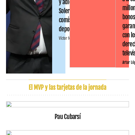
y adiós a Joan
millo
Soler en la
bono
comisión
garan
deportiva
con lo
Víctor Malo
derec
televi
Artur Ló
El MVP y las tarjetas de la jornada
Pau Cubarsí