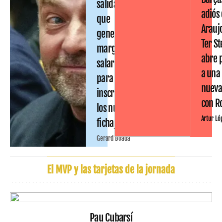
salidas
adiós
que
Arauj
generan
Ter S
margen
abre 
salarial
a una
para
nueva
inscribir
con R
los nuevos
Artur Ló
fichajes
Gerard Boada
El MVP y las tarjetas de la jornada
Pau Cubarsí