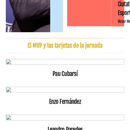
Ciutat
Espor
Víctor M
El MVP y las tarjetas de la jornada
Pau Cubarsí
Enzo Fernández
Leandro Paredes