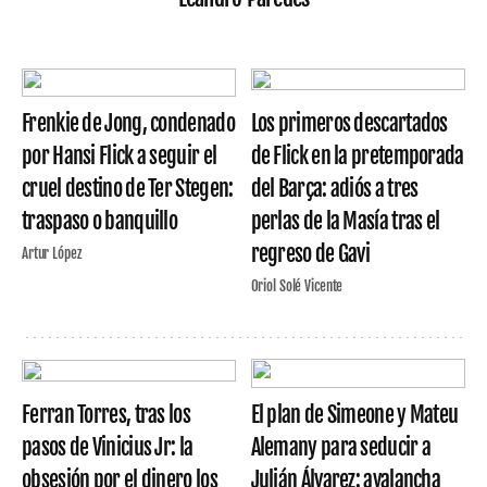
Frenkie de Jong, condenado
Los primeros descartados
por Hansi Flick a seguir el
de Flick en la pretemporada
cruel destino de Ter Stegen:
del Barça: adiós a tres
traspaso o banquillo
perlas de la Masía tras el
regreso de Gavi
Artur López
Oriol Solé Vicente
Ferran Torres, tras los
El plan de Simeone y Mateu
pasos de Vinicius Jr: la
Alemany para seducir a
obsesión por el dinero los
Julián Álvarez: avalancha