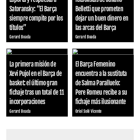
Satoransky: “El Barça
Belletti que prometen
siempre compite por los
dejar un buen dinero en
títulos”
las arcas del Barça
Gerard Boada
Gerard Boada
La primera misión de
El Barça Femenino
Xevi Pujol en el Barça de
encuentra a la sustituta
basket: el último gran
de Salma Paralluelo:
fichaje tras un total de 11
Pere Romeu recibe a su
incorporaciones
fichaje más ilusionante
Gerard Boada
Oriol Solé Vicente