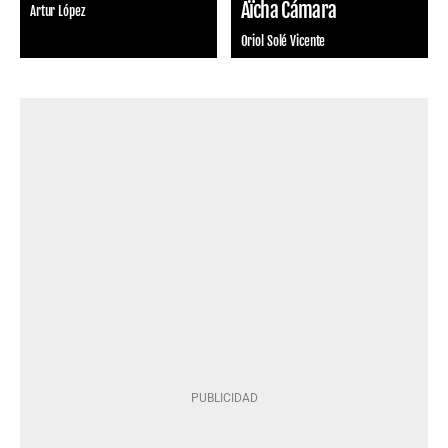
Aïcha Cámara
Artur López
Oriol Solé Vicente