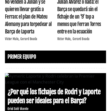
No venden a Julián y se
Julián Álvarez o nada: el
quieren llevar gratis a
Barça se quedará sin el
Ferran: el plan de Mateu
fichaje de un ‘9’ top a
Alemany para torpedear al
menos que Ferran Torres
Barça de Laporta
entre en la ecuación
Víctor Malo
Gerard Boada
Víctor Malo
Gerard Boada
PRIMER EQUIPO
¿Por qué los fichajes de Rodri y Laporte
pueden ser ideales para el Barça?
Oriol Solé Vicente