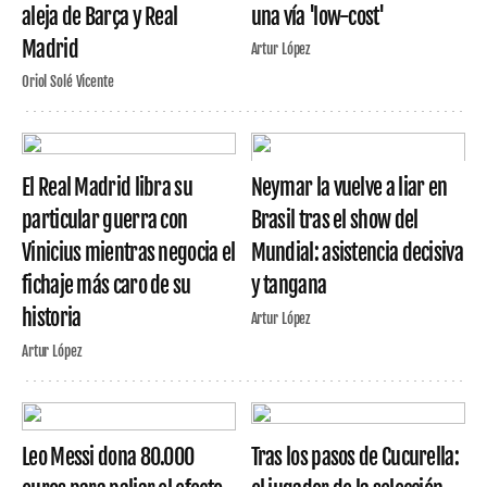
aleja de Barça y Real
una vía 'low-cost'
Madrid
Artur López
Oriol Solé Vicente
El Real Madrid libra su
Neymar la vuelve a liar en
particular guerra con
Brasil tras el show del
Vinicius mientras negocia el
Mundial: asistencia decisiva
fichaje más caro de su
y tangana
historia
Artur López
Artur López
Leo Messi dona 80.000
Tras los pasos de Cucurella: