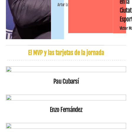
en la
Artur López
Ciutat
Espor
Víctor M
El MVP y las tarjetas de la jornada
Pau Cubarsí
Enzo Fernández