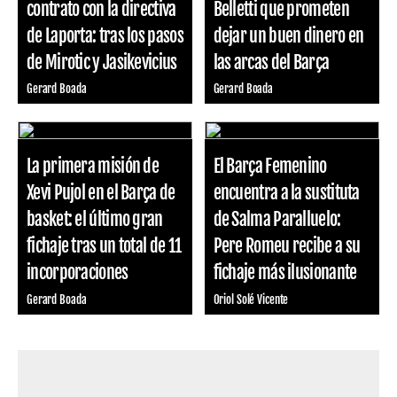
contrato con la directiva
Belletti que prometen
de Laporta: tras los pasos
dejar un buen dinero en
de Mirotic y Jasikevicius
las arcas del Barça
Gerard Boada
Gerard Boada
La primera misión de
El Barça Femenino
Xevi Pujol en el Barça de
encuentra a la sustituta
basket: el último gran
de Salma Paralluelo:
fichaje tras un total de 11
Pere Romeu recibe a su
incorporaciones
fichaje más ilusionante
Gerard Boada
Oriol Solé Vicente