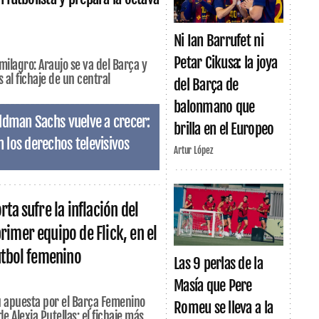
Ni Ian Barrufet ni
Petar Cikusa: la joya
milagro: Araujo se va del Barça y
 al fichaje de un central
del Barça de
balonmano que
oldman Sachs vuelve a crecer:
brilla en el Europeo
 los derechos televisivos
Artur López
rta sufre la inflación del
rimer equipo de Flick, en el
fútbol femenino
Las 9 perlas de la
Masía que Pere
u apuesta por el Barça Femenino
Romeu se lleva a la
e Alexia Putellas: el fichaje más