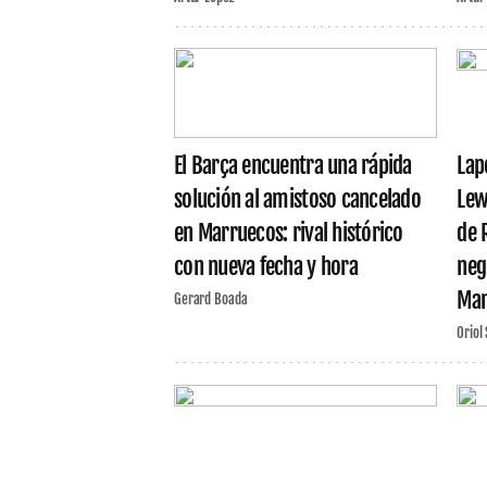
El Barça encuentra una rápida
Lap
solución al amistoso cancelado
Lew
en Marruecos: rival histórico
de 
con nueva fecha y hora
neg
Man
Gerard Boada
Oriol