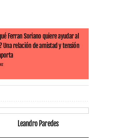
qué Ferran Soriano quiere ayudar al
? Una relación de amistad y tensión
aporta
ez
Leandro Paredes