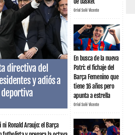
de basket
Oriol Solé Vicente
En busca de la nueva
a directiva del
Patri: el fichaje del
Barça Femenino que
esidentes y adiós a
tiene 16 años pero
 deportiva
apunta a estrella
Oriol Solé Vicente
 ni Ronald Araujo: el Barça
n futbolista y prepara la octava