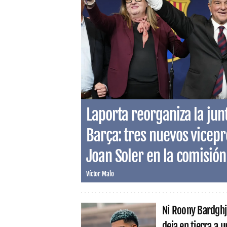
Laporta reorganiza la junt
Barça: tres nuevos vicepr
Joan Soler en la comisión
Víctor Malo
Ni Roony Bardghji
deja en tierra a u