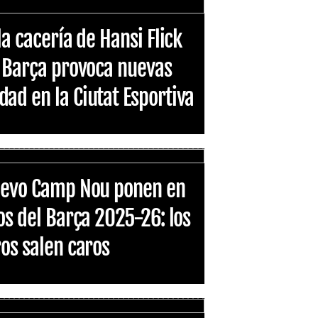
la cacería de Hansi Flick
l Barça provoca nuevas
ad en la Ciutat Esportiva
nuevo Camp Nou ponen en
os del Barça 2025-26: los
ros salen caros