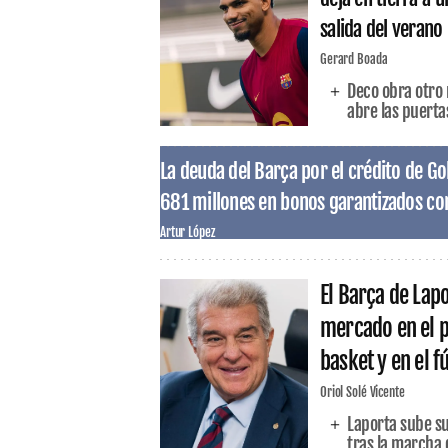
salida del verano
Gerard Boada
Deco obra otro 
abre las puertas
La deuda del Barça por el crédito de G
681 millones en bonos garantizados con
Artur López
El Barça de Lapo
mercado en el p
basket y en el 
Oriol Solé Vicente
Laporta sube s
tras la marcha d