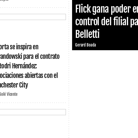
Flick gana poder e
control del filial p
Belletti
Gerard Boada
orta se inspira en
andowski para el contrato
Rodri Hernández:
ociaciones abiertas con el
chester City
 Solé Vicente