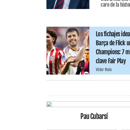
caro de la histo
Los fichajes ide
Barça de Flick u
Champions: 7 ma
clave Fair Play
Víctor Malo
Pau Cubarsí