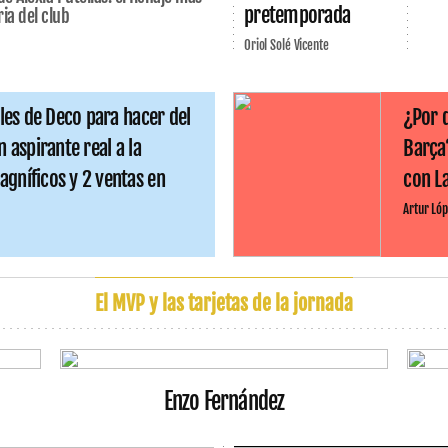
pretemporada
ria del club
Oriol Solé Vicente
ales de Deco para hacer del
¿Por 
n aspirante real a la
Barça
gníficos y 2 ventas en
con L
Artur Lóp
El MVP y las tarjetas de la jornada
Enzo Fernández