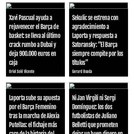
Xavi Pascual ayuda a
Sekulic se estrena con
rejuvenecer el Barça de
agradecimiento a
basket: se lleva al último
Laporta y respuesta a
crack rumbo a Dubai y
Satoransky: “El Barça
deja 900.000 euros en
siempre compite por los
caja
títulos”
Oriol Solé Vicente
Gerard Boada
Laporta sube su apuesta
Ni Jan Virgili ni Sergi
por el Barça Femenino
Domínguez: los dos
tras la marcha de Alexia
futbolistas de Juliano
Putellas: el fichaje más
Belletti que prometen
caro de la historia del
dejar un buen dinero en