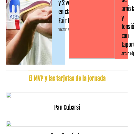
y 2 ventas
amist
en clave
y
Fair Play
tensi
Víctor Malo
con
Lapor
Artur Ló
El MVP y las tarjetas de la jornada
Pau Cubarsí