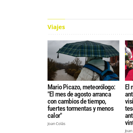
Viajes
Mario Picazo, meteorólogo:
El 
"El mes de agosto arranca
ant
con cambios de tiempo,
vis
fuertes tormentas y menos
tes
calor"
ant
vin
Joan Colás
Joan