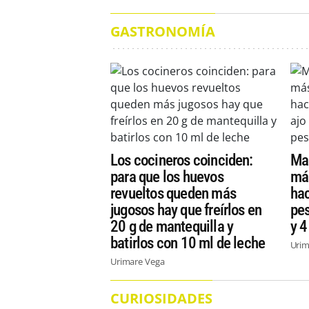
GASTRONOMÍA
Los cocineros coinciden:
Mar
para que los huevos
más
revueltos queden más
hac
jugosos hay que freírlos en
pes
20 g de mantequilla y
y 4
batirlos con 10 ml de leche
Urim
Urimare Vega
CURIOSIDADES