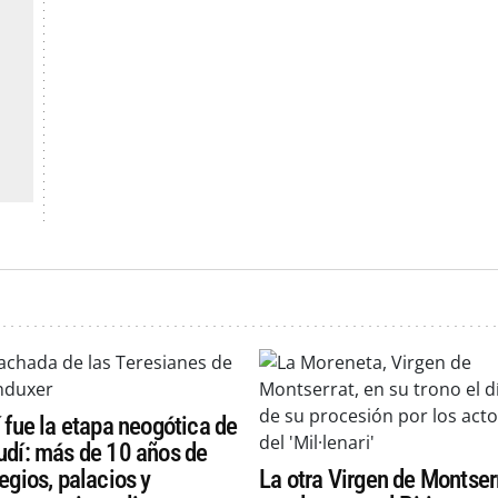
 fue la etapa neogótica de
dí: más de 10 años de
egios, palacios y
La otra Virgen de Montser