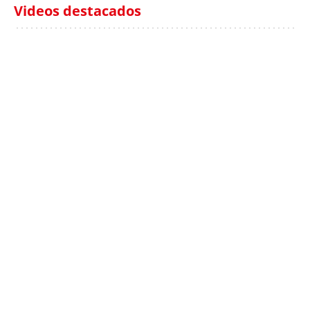
Videos destacados
Italia investiga el
Protecció Civil alerta de
hallazgo de bolsas con
un aumento de los
millones en una playa
ahogamientos
de Sicilia