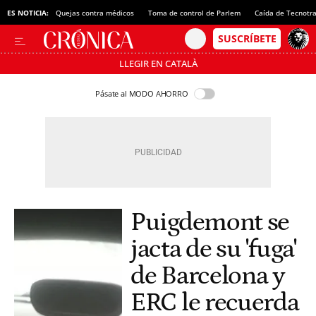
ES NOTICIA:
Quejas contra médicos
Toma de control de Parlem
Caída de Tecnotr
LLEGIR EN CATALÀ
Pásate al MODO AHORRO
Puigdemont se
jacta de su 'fuga'
de Barcelona y
ERC le recuerda