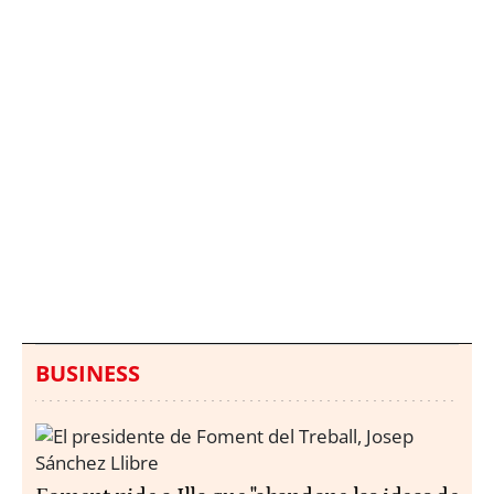
Italia investiga el
Protecció Civil alerta de
hallazgo de bolsas con
un aumento de los
millones en una playa
ahogamientos
de Sicilia
BUSINESS