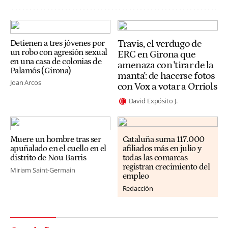
Travis, el verdugo de
Detienen a tres jóvenes por
un robo con agresión sexual
ERC en Girona que
en una casa de colonias de
amenaza con 'tirar de la
Palamós (Girona)
manta': de hacerse fotos
Joan Arcos
con Vox a votar a Orriols
David Expósito J.
Muere un hombre tras ser
Cataluña suma 117.000
apuñalado en el cuello en el
afiliados más en julio y
distrito de Nou Barris
todas las comarcas
registran crecimiento del
Miriam Saint-Germain
empleo
Redacción