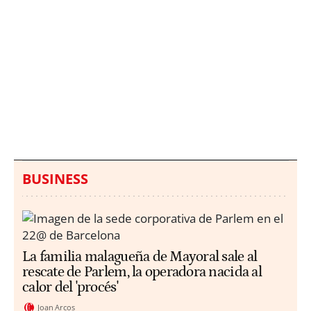
Italia investiga el
Protecció Civil alerta de
hallazgo de bolsas con
un aumento de los
millones en una playa
ahogamientos
de Sicilia
BUSINESS
La familia malagueña de Mayoral sale al
rescate de Parlem, la operadora nacida al
calor del 'procés'
Joan Arcos