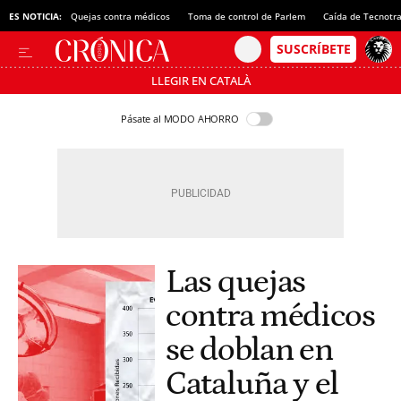
ES NOTICIA:
Quejas contra médicos
Toma de control de Parlem
Caída de Tecnotr
LLEGIR EN CATALÀ
Pásate al MODO AHORRO
Las quejas
contra médicos
se doblan en
Cataluña y el