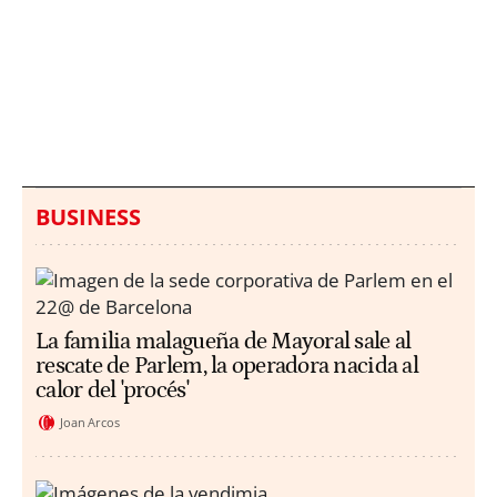
Italia investiga el
Protecció Civil alerta de
hallazgo de bolsas con
un aumento de los
millones en una playa
ahogamientos
de Sicilia
BUSINESS
La familia malagueña de Mayoral sale al
rescate de Parlem, la operadora nacida al
calor del 'procés'
Joan Arcos