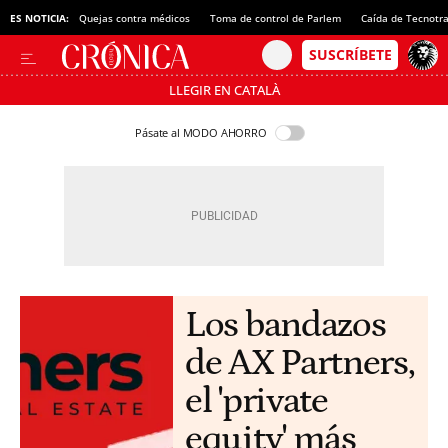
ES NOTICIA:
Quejas contra médicos
Toma de control de Parlem
Caída de Tecnotr
LLEGIR EN CATALÀ
Pásate al MODO AHORRO
Los bandazos
de AX Partners,
el 'private
equity' más