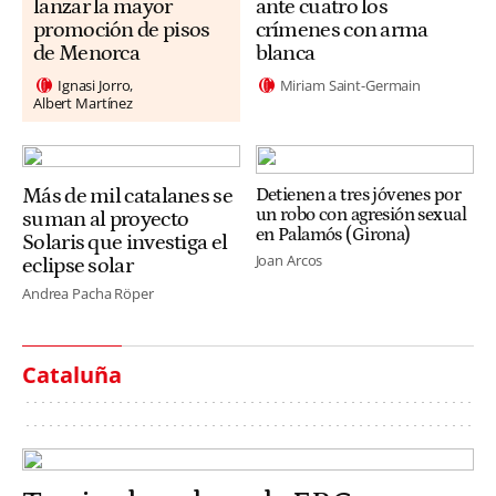
lanzar la mayor
ante cuatro los
promoción de pisos
crímenes con arma
de Menorca
blanca
Ignasi Jorro
Miriam Saint-Germain
Albert Martínez
Más de mil catalanes se
Detienen a tres jóvenes por
un robo con agresión sexual
suman al proyecto
en Palamós (Girona)
Solaris que investiga el
Joan Arcos
eclipse solar
Andrea Pacha Röper
Cataluña