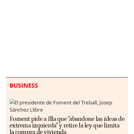
Italia investiga el
Protecció Civil alerta de
hallazgo de bolsas con
un aumento de los
millones en una playa
ahogamientos
de Sicilia
BUSINESS
Foment pide a Illa que "abandone las ideas de
extrema izquierda" y retire la ley que limita
la compra de vivienda