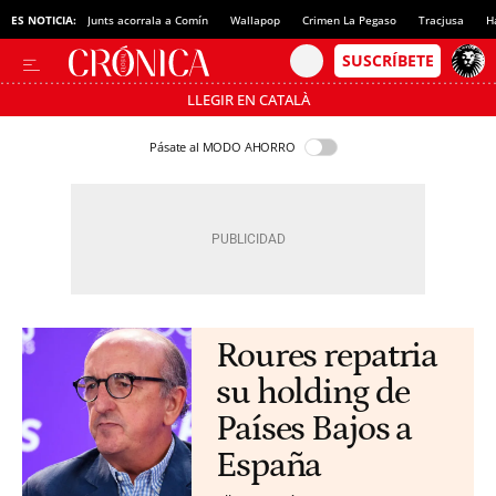
ES NOTICIA:
Junts acorrala a Comín
Wallapop
Crimen La Pegaso
Tracjusa
H
LLEGIR EN CATALÀ
Pásate al MODO AHORRO
Roures repatria
su holding de
Países Bajos a
España