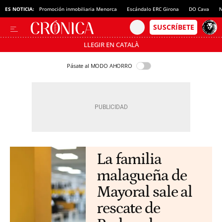
ES NOTICIA:
Promoción inmobiliaria Menorca
Escándalo ERC Girona
DO Cava
N
LLEGIR EN CATALÀ
Pásate al MODO AHORRO
La familia
malagueña de
Mayoral sale al
rescate de