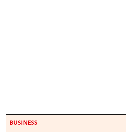
Italia investiga el
Protecció Civil alerta de
hallazgo de bolsas con
un aumento de los
millones en una playa
ahogamientos
de Sicilia
BUSINESS