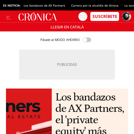
ES NOTICIA:
Los bandazos de AX Partners
Carrera por la alcaldía de Girona
La sec
LLEGIR EN CATALÀ
Pásate al MODO AHORRO
Los bandazos
de AX Partners,
el 'private
equity' más