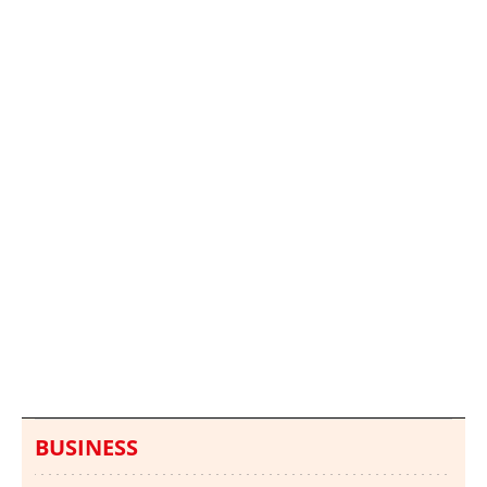
Italia investiga el
Protecció Civil alerta de
hallazgo de bolsas con
un aumento de los
millones en una playa
ahogamientos
de Sicilia
BUSINESS