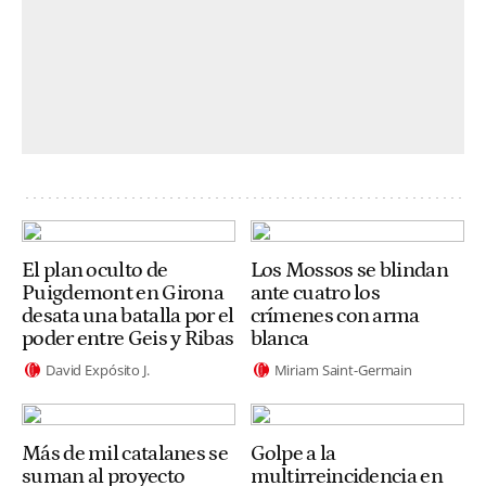
El plan oculto de
Los Mossos se blindan
Puigdemont en Girona
ante cuatro los
desata una batalla por el
crímenes con arma
poder entre Geis y Ribas
blanca
David Expósito J.
Miriam Saint-Germain
Más de mil catalanes se
Golpe a la
suman al proyecto
multirreincidencia en