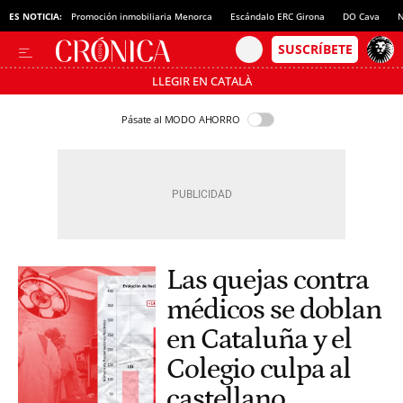
ES NOTICIA:
Promoción inmobiliaria Menorca
Escándalo ERC Girona
DO Cava
N
LLEGIR EN CATALÀ
Pásate al MODO AHORRO
Las quejas contra
médicos se doblan
en Cataluña y el
Colegio culpa al
castellano