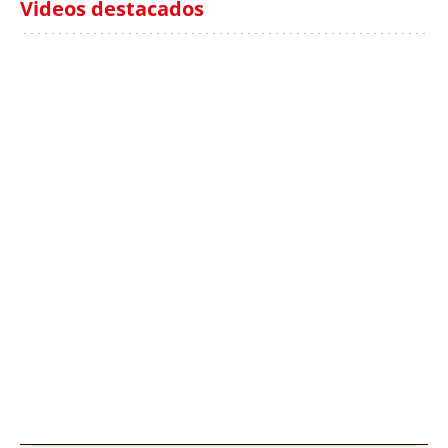
Videos destacados
Italia investiga el
Protecció Civil alerta de
hallazgo de bolsas con
un aumento de los
millones en una playa
ahogamientos
de Sicilia