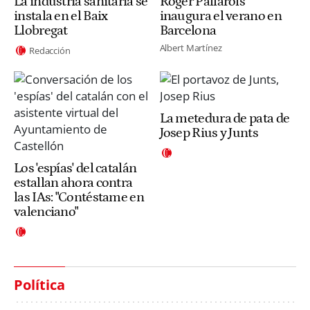
La industria sanitaria se
Roger Pallarols
instala en el Baix
inaugura el verano en
Llobregat
Barcelona
Albert Martínez
Redacción
La metedura de pata de
Josep Rius y Junts
Los 'espías' del catalán
estallan ahora contra
las IAs: "Contéstame en
valenciano"
Política