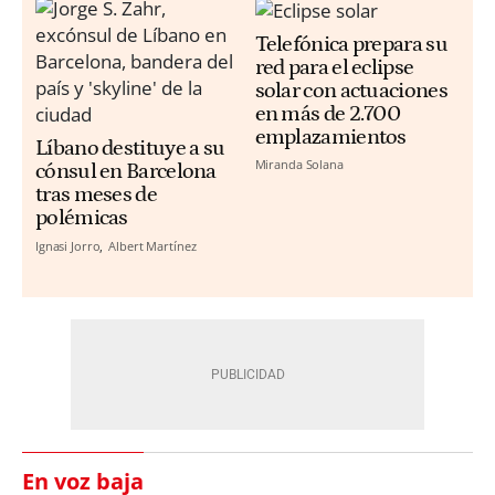
Telefónica prepara su
red para el eclipse
solar con actuaciones
en más de 2.700
emplazamientos
Líbano destituye a su
Miranda Solana
cónsul en Barcelona
tras meses de
polémicas
Ignasi Jorro
Albert Martínez
En voz baja