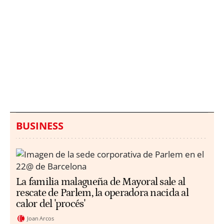
Italia investiga el
Protecció Civil alerta de
hallazgo de bolsas con
un aumento de los
millones en una playa
ahogamientos
de Sicilia
BUSINESS
La familia malagueña de Mayoral sale al
rescate de Parlem, la operadora nacida al
calor del 'procés'
Joan Arcos