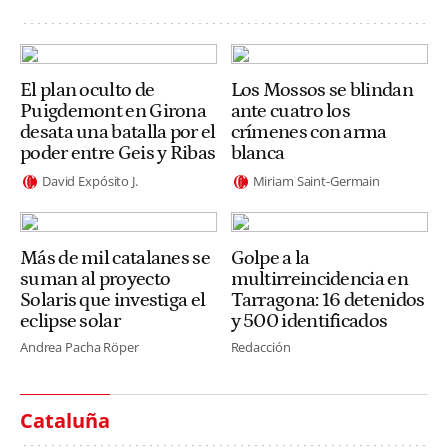
El plan oculto de
Los Mossos se blindan
Puigdemont en Girona
ante cuatro los
desata una batalla por el
crímenes con arma
poder entre Geis y Ribas
blanca
David Expósito J.
Miriam Saint-Germain
Más de mil catalanes se
Golpe a la
suman al proyecto
multirreincidencia en
Solaris que investiga el
Tarragona: 16 detenidos
eclipse solar
y 500 identificados
Andrea Pacha Röper
Redacción
Cataluña