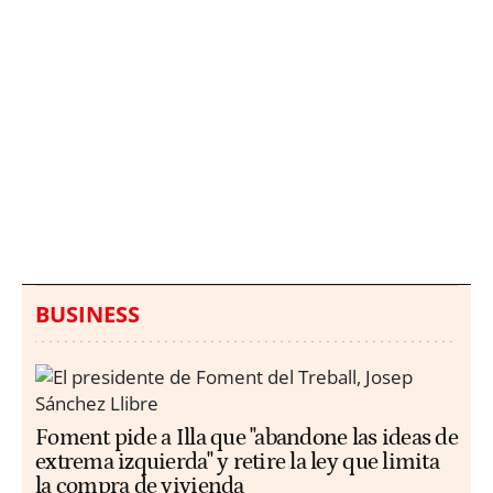
Italia investiga el
Protecció Civil alerta de
hallazgo de bolsas con
un aumento de los
millones en una playa
ahogamientos
de Sicilia
BUSINESS
Foment pide a Illa que "abandone las ideas de
extrema izquierda" y retire la ley que limita
la compra de vivienda