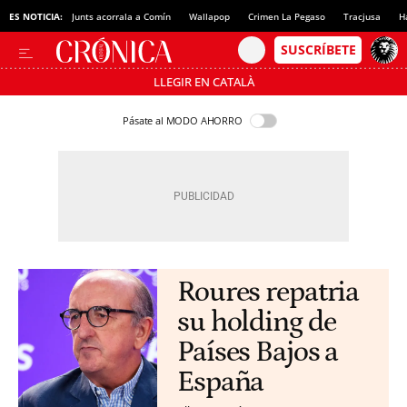
ES NOTICIA:
Junts acorrala a Comín
Wallapop
Crimen La Pegaso
Tracjusa
H
LLEGIR EN CATALÀ
Pásate al MODO AHORRO
Roures repatria
su holding de
Países Bajos a
España