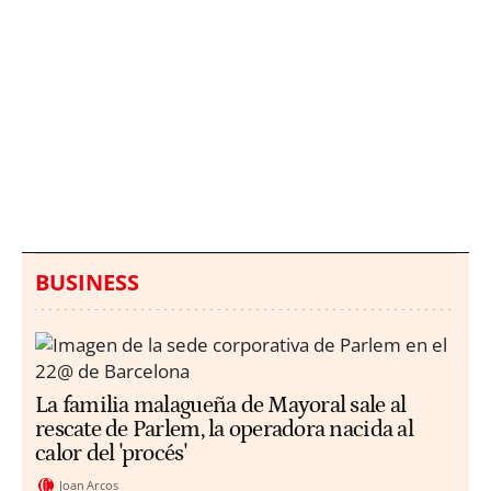
Italia investiga el
Protecció Civil alerta de
hallazgo de bolsas con
un aumento de los
millones en una playa
ahogamientos
de Sicilia
BUSINESS
La familia malagueña de Mayoral sale al
rescate de Parlem, la operadora nacida al
calor del 'procés'
Joan Arcos