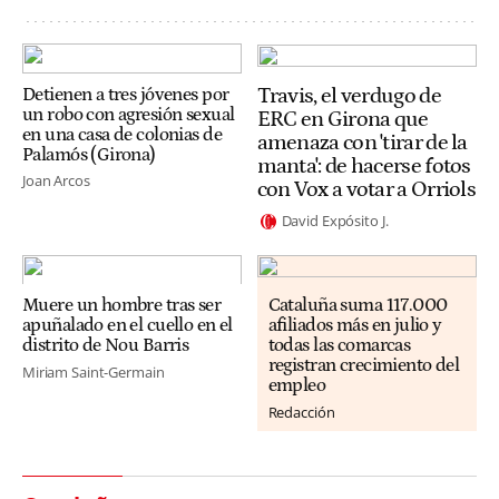
Travis, el verdugo de
Detienen a tres jóvenes por
un robo con agresión sexual
ERC en Girona que
en una casa de colonias de
amenaza con 'tirar de la
Palamós (Girona)
manta': de hacerse fotos
Joan Arcos
con Vox a votar a Orriols
David Expósito J.
Muere un hombre tras ser
Cataluña suma 117.000
apuñalado en el cuello en el
afiliados más en julio y
distrito de Nou Barris
todas las comarcas
registran crecimiento del
Miriam Saint-Germain
empleo
Redacción