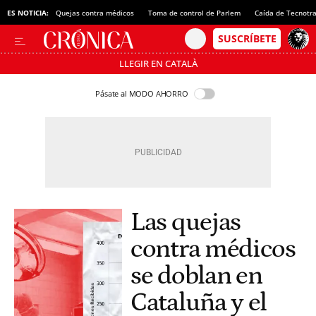
ES NOTICIA:
Quejas contra médicos
Toma de control de Parlem
Caída de Tecnotr
LLEGIR EN CATALÀ
Pásate al MODO AHORRO
Las quejas
contra médicos
se doblan en
Cataluña y el