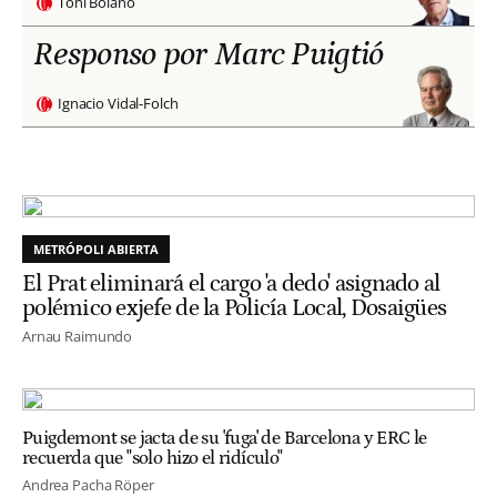
Toni Bolaño
Responso por Marc Puigtió
Ignacio Vidal-Folch
METRÓPOLI ABIERTA
El Prat eliminará el cargo 'a dedo' asignado al
polémico exjefe de la Policía Local, Dosaigües
Arnau Raimundo
Puigdemont se jacta de su 'fuga' de Barcelona y ERC le
recuerda que "solo hizo el ridículo"
Andrea Pacha Röper