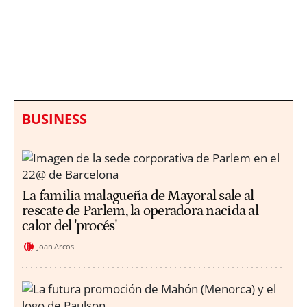
Italia investiga el
Protecció Civil alerta de
hallazgo de bolsas con
un aumento de los
millones en una playa
ahogamientos
de Sicilia
BUSINESS
La familia malagueña de Mayoral sale al
rescate de Parlem, la operadora nacida al
calor del 'procés'
Joan Arcos