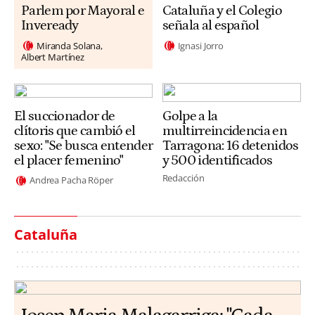
Parlem por Mayoral e
Cataluña y el Colegio
Inveready
señala al español
Miranda Solana
Ignasi Jorro
Albert Martínez
El succionador de
Golpe a la
clítoris que cambió el
multirreincidencia en
sexo: "Se busca entender
Tarragona: 16 detenidos
el placer femenino"
y 500 identificados
Redacción
Andrea Pacha Röper
Cataluña