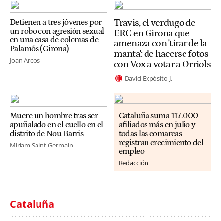
Travis, el verdugo de
Detienen a tres jóvenes por
un robo con agresión sexual
ERC en Girona que
en una casa de colonias de
amenaza con 'tirar de la
Palamós (Girona)
manta': de hacerse fotos
Joan Arcos
con Vox a votar a Orriols
David Expósito J.
Muere un hombre tras ser
Cataluña suma 117.000
apuñalado en el cuello en el
afiliados más en julio y
distrito de Nou Barris
todas las comarcas
registran crecimiento del
Miriam Saint-Germain
empleo
Redacción
Cataluña