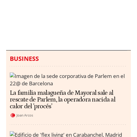
Italia investiga el
Protecció Civil alerta de
hallazgo de bolsas con
un aumento de los
millones en una playa
ahogamientos
de Sicilia
BUSINESS
La familia malagueña de Mayoral sale al
rescate de Parlem, la operadora nacida al
calor del 'procés'
Joan Arcos