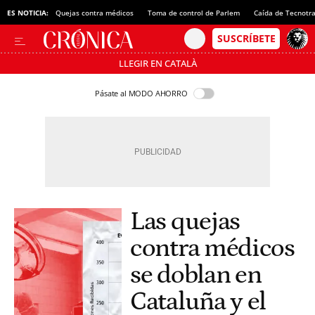
ES NOTICIA:
Quejas contra médicos
Toma de control de Parlem
Caída de Tecnotr
LLEGIR EN CATALÀ
Pásate al MODO AHORRO
Las quejas
contra médicos
se doblan en
Cataluña y el