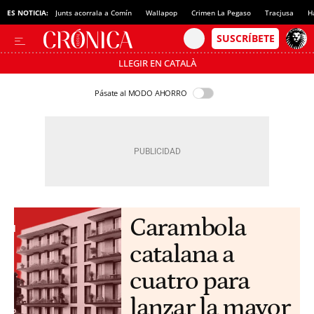
ES NOTICIA:
Junts acorrala a Comín
Wallapop
Crimen La Pegaso
Tracjusa
H
LLEGIR EN CATALÀ
Pásate al MODO AHORRO
Carambola
catalana a
cuatro para
lanzar la mayor