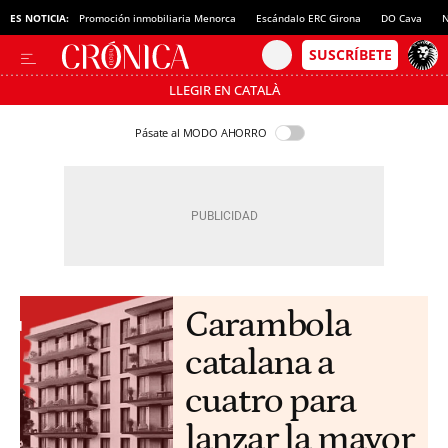
ES NOTICIA:
Promoción inmobiliaria Menorca
Escándalo ERC Girona
DO Cava
N
LLEGIR EN CATALÀ
Pásate al MODO AHORRO
Carambola
catalana a
cuatro para
lanzar la mayor