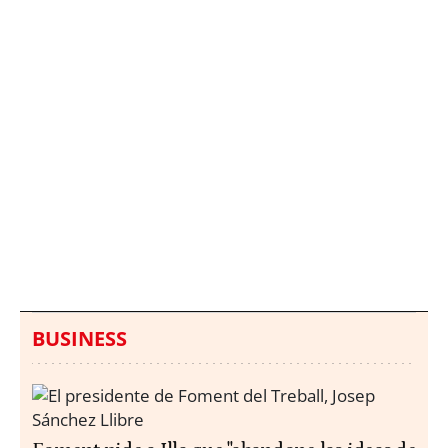
Italia investiga el
Protecció Civil alerta de
hallazgo de bolsas con
un aumento de los
millones en una playa
ahogamientos
de Sicilia
BUSINESS