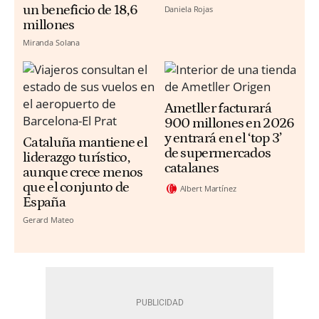
un beneficio de 18,6
Daniela Rojas
millones
Miranda Solana
Ametller facturará
900 millones en 2026
y entrará en el ‘top 3’
Cataluña mantiene el
de supermercados
liderazgo turístico,
catalanes
aunque crece menos
que el conjunto de
Albert Martínez
España
Gerard Mateo