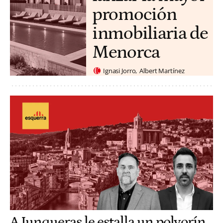
promoción
inmobiliaria de
Menorca
Ignasi Jorro
Albert Martínez
A Junqueras le estalla un polvorín