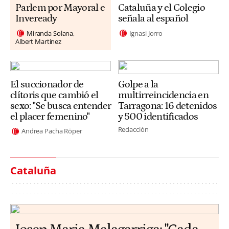
Parlem por Mayoral e
Cataluña y el Colegio
Inveready
señala al español
Miranda Solana
Ignasi Jorro
Albert Martínez
El succionador de
Golpe a la
clítoris que cambió el
multirreincidencia en
sexo: "Se busca entender
Tarragona: 16 detenidos
el placer femenino"
y 500 identificados
Redacción
Andrea Pacha Röper
Cataluña