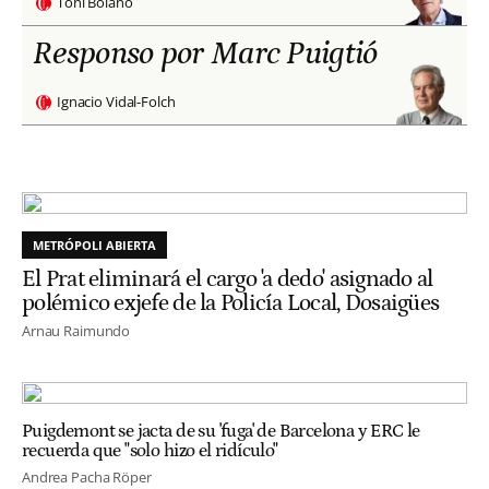
Toni Bolaño
Responso por Marc Puigtió
Ignacio Vidal-Folch
METRÓPOLI ABIERTA
El Prat eliminará el cargo 'a dedo' asignado al
polémico exjefe de la Policía Local, Dosaigües
Arnau Raimundo
Puigdemont se jacta de su 'fuga' de Barcelona y ERC le
recuerda que "solo hizo el ridículo"
Andrea Pacha Röper