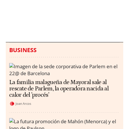
Italia investiga el
Protecció Civil alerta de
hallazgo de bolsas con
un aumento de los
millones en una playa
ahogamientos
de Sicilia
BUSINESS
La familia malagueña de Mayoral sale al
rescate de Parlem, la operadora nacida al
calor del 'procés'
Joan Arcos