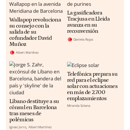
La gasificadora
Tracjusa en Lleida
Wallapop revoluciona
avanza en su
su consejo con la
reconversión
salida de su
cofundador David
Daniela Rojas
Muñoz
Albert Martínez
Telefónica prepara su
red para el eclipse
solar con actuaciones
en más de 2.700
emplazamientos
Líbano destituye a su
Miranda Solana
cónsul en Barcelona
tras meses de
polémicas
Ignasi Jorro
Albert Martínez