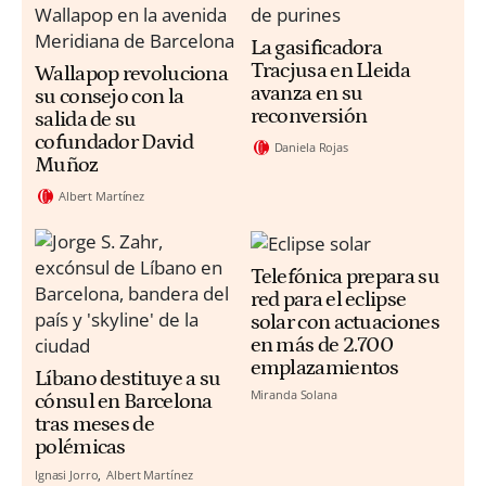
La gasificadora
Tracjusa en Lleida
Wallapop revoluciona
avanza en su
su consejo con la
reconversión
salida de su
cofundador David
Daniela Rojas
Muñoz
Albert Martínez
Telefónica prepara su
red para el eclipse
solar con actuaciones
en más de 2.700
emplazamientos
Líbano destituye a su
Miranda Solana
cónsul en Barcelona
tras meses de
polémicas
Ignasi Jorro
Albert Martínez