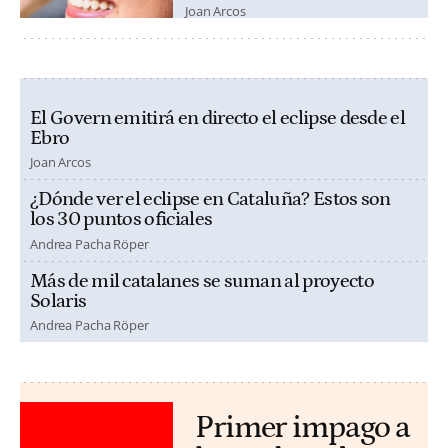
Joan Arcos
El Govern emitirá en directo el eclipse desde el
Ebro
Joan Arcos
¿Dónde ver el eclipse en Cataluña? Estos son
los 30 puntos oficiales
Andrea Pacha Röper
Más de mil catalanes se suman al proyecto
Solaris
Andrea Pacha Röper
Primer impago a