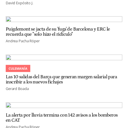
David Expósito J.
Puigdemont se jacta de su 'fuga' de Barcelona y ERC le
recuerda que "solo hizo el ridículo"
Andrea Pacha Röper
CULEMANÍA
Las 10 salidas del Barça que generan margen salarial para
inscribir a los nuevos fichajes
Gerard Boada
La alerta por lluvia termina con 142 avisos a los bomberos
en CAT
Andrea Pacha Röper