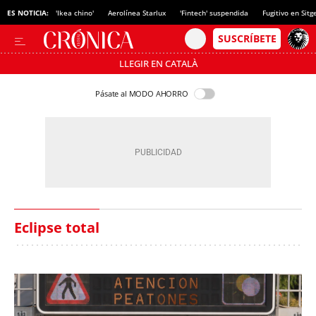
ES NOTICIA:
'Ikea chino'
Aerolínea Starlux
'Fintech' suspendida
Fugitivo en Sitg
LLEGIR EN CATALÀ
Pásate al MODO AHORRO
Eclipse total