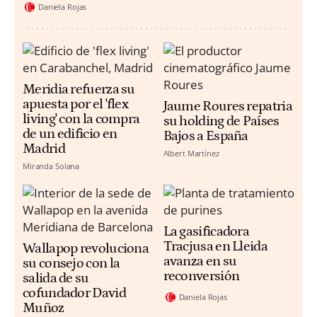
Daniela Rojas
Meridia refuerza su
apuesta por el 'flex
Jaume Roures repatria
living' con la compra
su holding de Países
de un edificio en
Bajos a España
Madrid
Albert Martínez
Miranda Solana
La gasificadora
Tracjusa en Lleida
Wallapop revoluciona
avanza en su
su consejo con la
reconversión
salida de su
cofundador David
Daniela Rojas
Muñoz