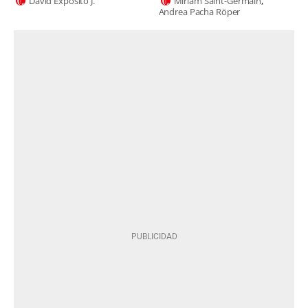
David Expósito J.
Miriam Saint-Germain
Andrea Pacha Röper