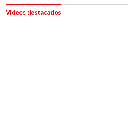
Videos destacados
Italia investiga el
Protecció Civil alerta de
hallazgo de bolsas con
un aumento de los
millones en una playa
ahogamientos
de Sicilia