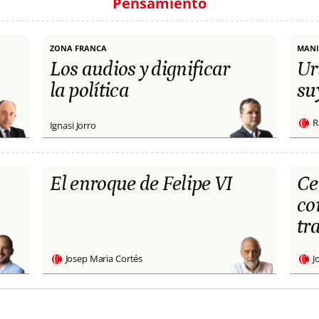
Pensamiento
ZONA FRANCA
MANI
Los audios y dignificar
Ur
la política
su
R
Ignasi Jorro
El enroque de Felipe VI
Ce
co
tr
Josep Maria Cortés
J