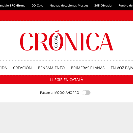
ándalo ERC Girona
DO Cava
Nuevas dotaciones Mossos
365 Obrador
Pueblo de
VIDA
CREACIÓN
PENSAMIENTO
PRIMERAS PLANAS
EN VOZ BAJA
LLEGIR EN CATALÀ
Pásate al MODO AHORRO