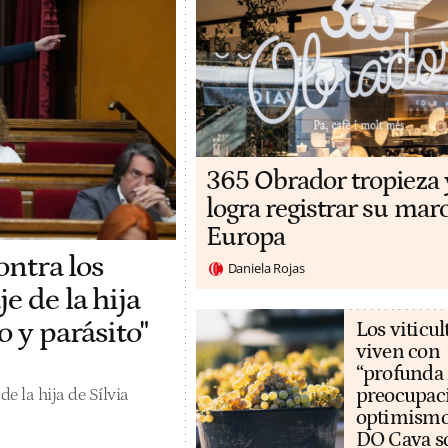
365 Obrador tropieza 
logra registrar su mar
Europa
ontra los
Daniela Rojas
e de la hija
o y parásito"
Los viticul
viven con
“profunda
preocupaci
e la hija de Sílvia
optimismo
DO Cava so