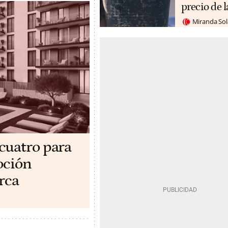
precio de l
Miranda So
cuatro para
oción
rca