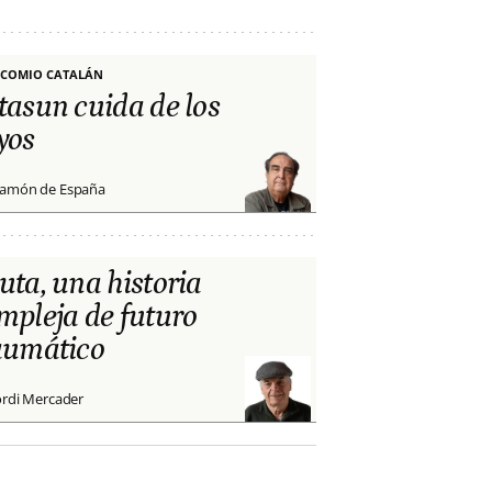
COMIO CATALÁN
tasun cuida de los
yos
amón de España
uta, una historia
mpleja de futuro
aumático
ordi Mercader