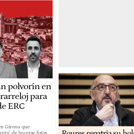
un polvorín en
rarreloj para
 de ERC
en Girona que
Roures repatria su ho
nta': de hacerse fotos