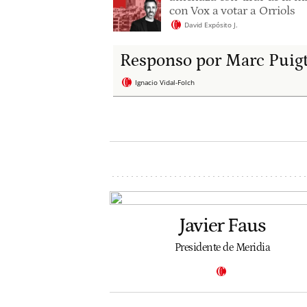
con Vox a votar a Orriols
David Expósito J.
Responso por Marc Puig
Ignacio Vidal-Folch
Javier Faus
Presidente de Meridia