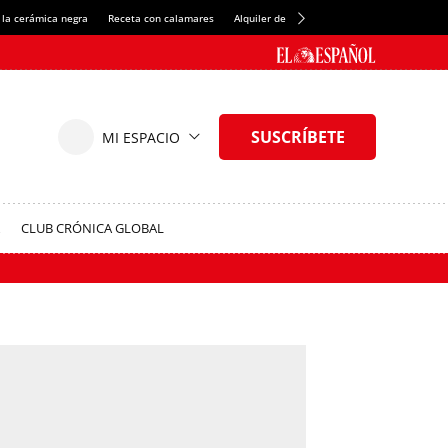
 la cerámica negra
Receta con calamares
Alquiler de habitaciones en España
Créd
CLUB CRÓNICA GLOBAL