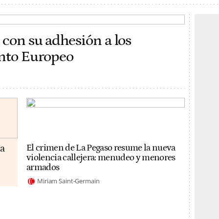
 con su adhesión a los
ento Europeo
da
El crimen de La Pegaso resume la nueva
violencia callejera: menudeo y menores
armados
Miriam Saint-Germain