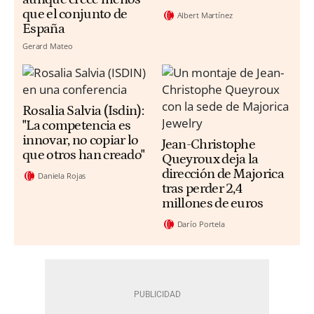
que el conjunto de
Albert Martínez
España
Gerard Mateo
Rosalia Salvia (Isdin):
"La competencia es
innovar, no copiar lo
Jean-Christophe
que otros han creado"
Queyroux deja la
dirección de Majorica
Daniela Rojas
tras perder 2,4
millones de euros
Darío Portela