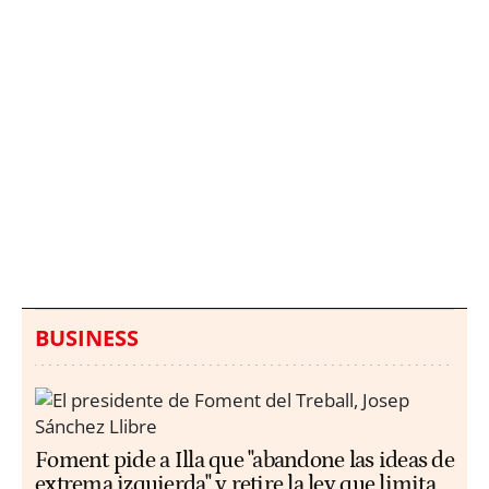
Italia investiga el
Protecció Civil alerta de
hallazgo de bolsas con
un aumento de los
millones en una playa
ahogamientos
de Sicilia
BUSINESS
Foment pide a Illa que "abandone las ideas de
extrema izquierda" y retire la ley que limita