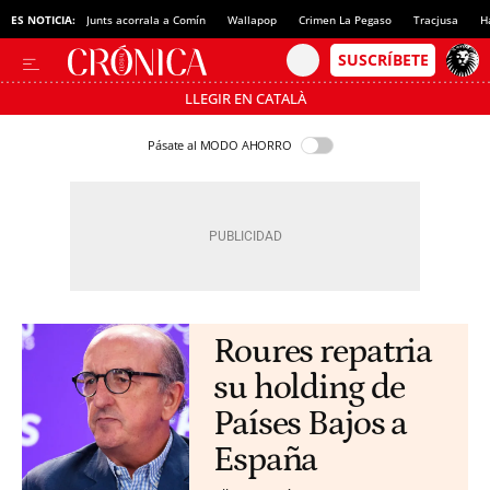
ES NOTICIA:
Junts acorrala a Comín
Wallapop
Crimen La Pegaso
Tracjusa
H
LLEGIR EN CATALÀ
Pásate al MODO AHORRO
Roures repatria
su holding de
Países Bajos a
España