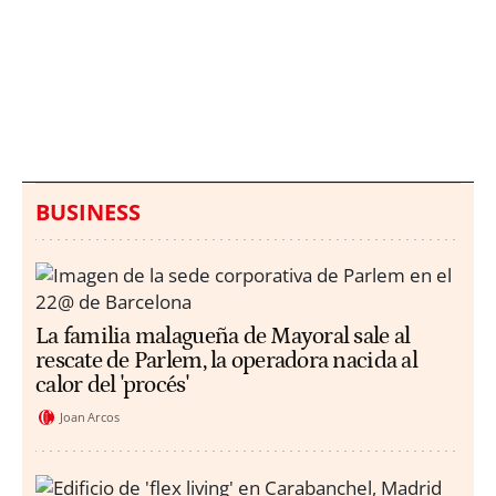
Italia investiga el
Protecció Civil alerta de
hallazgo de bolsas con
un aumento de los
millones en una playa
ahogamientos
de Sicilia
BUSINESS
La familia malagueña de Mayoral sale al
rescate de Parlem, la operadora nacida al
calor del 'procés'
Joan Arcos