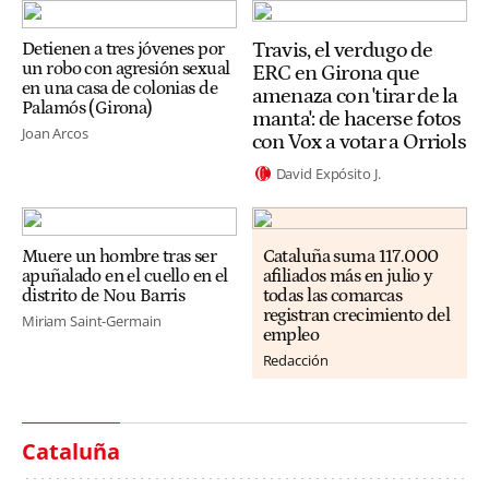
Travis, el verdugo de
Detienen a tres jóvenes por
un robo con agresión sexual
ERC en Girona que
en una casa de colonias de
amenaza con 'tirar de la
Palamós (Girona)
manta': de hacerse fotos
Joan Arcos
con Vox a votar a Orriols
David Expósito J.
Muere un hombre tras ser
Cataluña suma 117.000
apuñalado en el cuello en el
afiliados más en julio y
distrito de Nou Barris
todas las comarcas
registran crecimiento del
Miriam Saint-Germain
empleo
Redacción
Cataluña