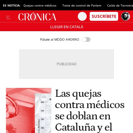
ES NOTICIA:
Quejas contra médicos
Toma de control de Parlem
Caída de Tecnotr
LLEGIR EN CATALÀ
Pásate al MODO AHORRO
Las quejas
contra médicos
se doblan en
Cataluña y el